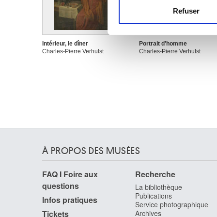
Refuser
Les cookies nous permettent d
sociaux et d'analyser notre t
partenaires de médias sociaux
Intérieur, le dîner
Portrait d'homme
Charles-Pierre Verhulst
Charles-Pierre Verhulst
vous leur avez fournies ou qu'
À PROPOS DES MUSÉES
FAQ I Foire aux
Recherche
questions
La bibliothèque
Publications
Infos pratiques
Service photographique
Tickets
Archives