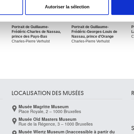
Autoriser la sélection
e personnaliser le contenu et les annonces, d'offrir des fonctio
rafic. Nous partageons également des informations sur l'utilisati
, de publicité et d'analyse, qui peuvent combiner celles-ci avec
Portrait de Guillaume-
Portrait de Guillaume-
P
Frédéric-Charles de Nassau,
Frédéric-Georges-Louis de
L
ils ont collectées lors de votre utilisation de leurs services.
prince des Pays-Bas
Nassau, prince d'Orange
C
Charles-Pierre Verhulst
Charles-Pierre Verhulst
LOCALISATION DES MUSÉES
Musée Magritte Museum
Place Royale, 2 – 1000 Bruxelles
Musée Old Masters Museum
Rue de la Régence, 3 – 1000 Bruxelles
Musée Wiertz Museum (Inaccessible à partir du