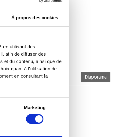
À propos des cookies
 en utilisant des
, afin de diffuser des
s et du contenu, ainsi que de
oix quant à l'utilisation de
moment en consultant la
Diaporama
es à plusieurs mètres près
Marketing
s spécifiques (empreintes
, reportez-vous à la
section «
claration sur les cookies.