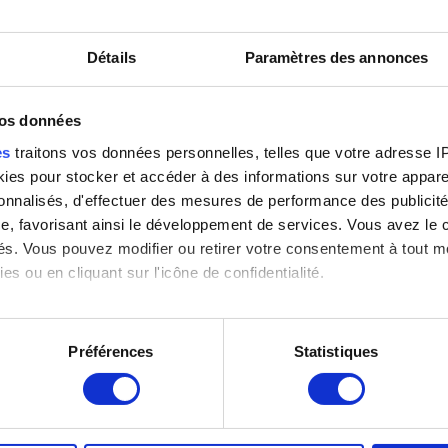
Détails
Paramètres des annonces
vos données
es
traitons vos données personnelles, telles que votre adresse IP,
 Photo d'art Speltdoorn & Fils,
es pour stocker et accéder à des informations sur votre appareil
sonnalisés, d'effectuer des mesures de performance des publicité
e, favorisant ainsi le développement de services. Vous avez le ch
ités. Vous pouvez modifier ou retirer votre consentement à tout 
es ou en cliquant sur l'icône de confidentialité.
imerions également :
tions sur votre localisation géographique qui peuvent être précis
Préférences
Statistiques
eil en l'analysant activement pour en relever les caractéristique
aitement de vos données personnelles et définir vos préférences
er ou retirer votre consentement à tout moment à partir de la dé