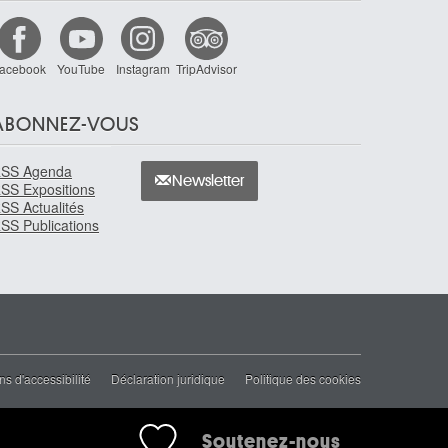
acebook
YouTube
Instagram
TripAdvisor
ABONNEZ-VOUS
SS Agenda
Newsletter
SS Expositions
SS Actualités
SS Publications
ns d'accessibilité
Déclaration juridique
Politique des cookies
Soutenez-nous