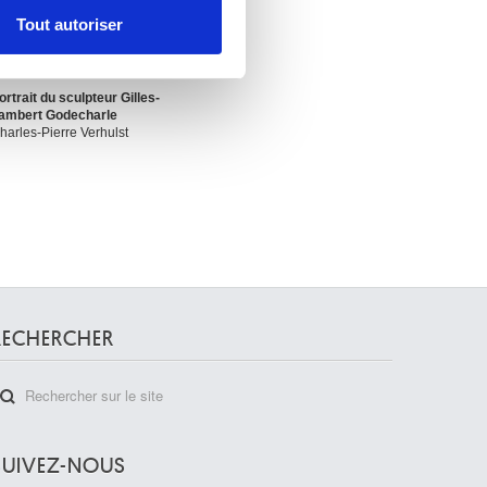
Tout autoriser
nnalités relatives aux médias
on de notre site avec nos
 d'autres informations que
ortrait du sculpteur Gilles-
ambert Godecharle
harles-Pierre Verhulst
RECHERCHER
SUIVEZ-NOUS