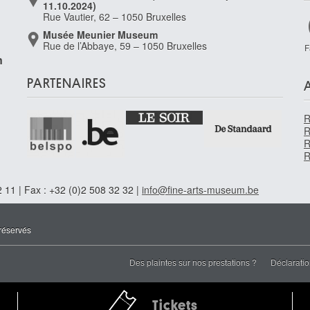
11.10.2024)
Rue Vautier, 62 – 1050 Bruxelles
Musée Meunier Museum
Rue de l’Abbaye, 59 – 1050 Bruxelles
F
n
PARTENAIRES
R
R
R
R
 11 | Fax : +32 (0)2 508 32 32 |
info@fine-arts-museum.be
réservés
Des plaintes sur nos prestations ?
Déclaratio
Tickets