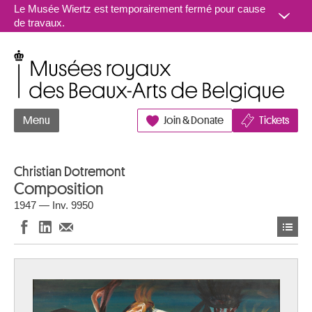
Aller au contenu
Le Musée Wiertz est temporairement fermé pour cause
de travaux.
Musées royaux des Beaux-Arts de Belgique
Menu
Join & Donate
Tickets
Christian Dotremont
Composition
1947 — Inv. 9950