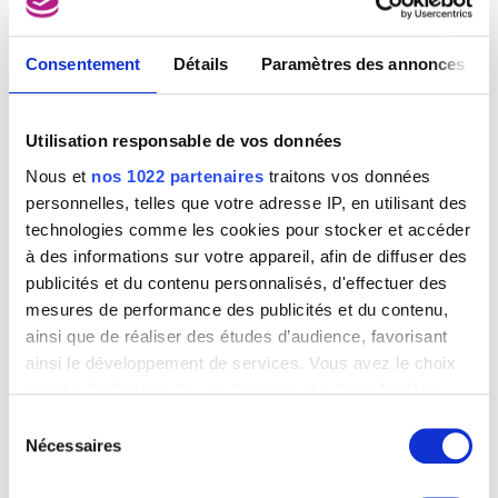
Consentement
Détails
Paramètres des annonces
Utilisation responsable de vos données
Nous et
nos 1022 partenaires
traitons vos données
personnelles, telles que votre adresse IP, en utilisant des
technologies comme les cookies pour stocker et accéder
à des informations sur votre appareil, afin de diffuser des
publicités et du contenu personnalisés, d'effectuer des
mesures de performance des publicités et du contenu,
ainsi que de réaliser des études d’audience, favorisant
ainsi le développement de services. Vous avez le choix
quant à l'utilisation de vos données et à leurs finalités.
Vous pouvez modifier ou retirer votre consentement à
Sélection
tout moment en consultant la Déclaration relative aux
Nécessaires
du
Gladys en allée
cookies ou en cliquant sur l'icône de confidentialité.
Christian Dotremont
consentement