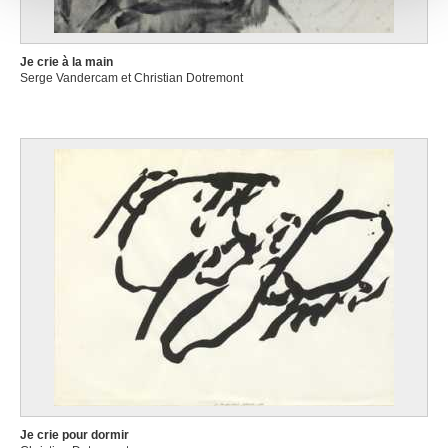
avec d'autres informations que vous leur avez fournies
ou qu'ils ont collectées lors de votre utilisation de leurs
services.
Je crie à la main
Serge Vandercam et Christian Dotremont
Je crie pour dormir