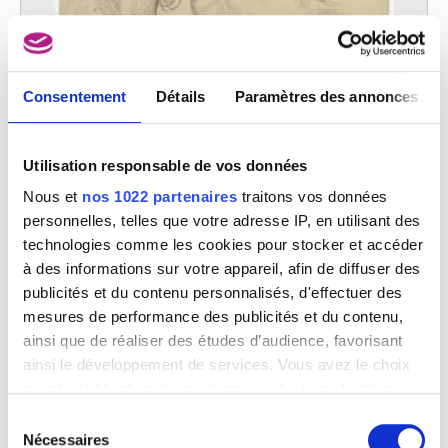
Consentement
Détails
Paramètres des annonces
Utilisation responsable de vos données
Arrière-main et épaule d'un cheval
Nous et
nos 1022 partenaires
traitons vos données
Constantin Meunier
personnelles, telles que votre adresse IP, en utilisant des
technologies comme les cookies pour stocker et accéder
à des informations sur votre appareil, afin de diffuser des
publicités et du contenu personnalisés, d'effectuer des
mesures de performance des publicités et du contenu,
ainsi que de réaliser des études d’audience, favorisant
ainsi le développement de services. Vous avez le choix
quant à l'utilisation de vos données et à leurs finalités.
Vous pouvez modifier ou retirer votre consentement à
Sélection
tout moment en consultant la Déclaration relative aux
Nécessaires
du