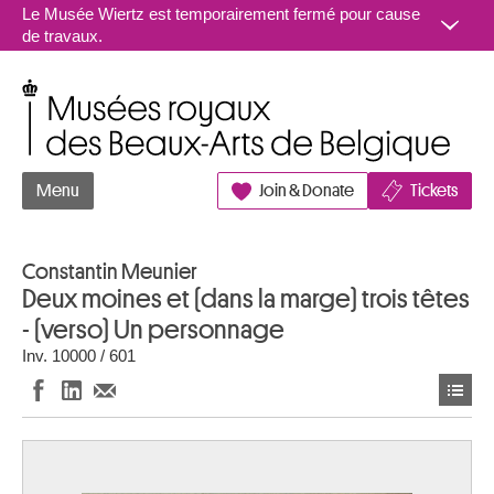
Aller au contenu
Le Musée Wiertz est temporairement fermé pour cause
de travaux.
Musées royaux des Beaux-Arts de Belgique
Menu
Join & Donate
Tickets
Constantin Meunier
Deux moines et (dans la marge) trois têtes
- (verso) Un personnage
Inv. 10000 / 601