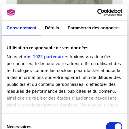
Consentement
Détails
Paramètres des annonces
Utilisation responsable de vos données
Nous et
nos 1022 partenaires
traitons vos données
Arrière-mains, jambe arrière et bras de chevaux
personnelles, telles que votre adresse IP, en utilisant des
Constantin Meunier
technologies comme les cookies pour stocker et accéder
à des informations sur votre appareil, afin de diffuser des
publicités et du contenu personnalisés, d'effectuer des
mesures de performance des publicités et du contenu,
ainsi que de réaliser des études d’audience, favorisant
ainsi le développement de services. Vous avez le choix
quant à l'utilisation de vos données et à leurs finalités.
Vous pouvez modifier ou retirer votre consentement à
Sélection
tout moment en consultant la Déclaration relative aux
Nécessaires
du