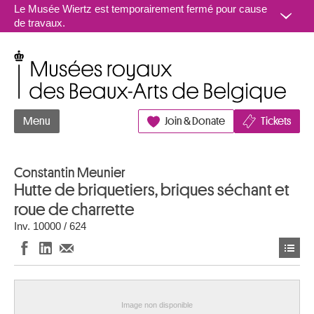
Aller au contenu
Le Musée Wiertz est temporairement fermé pour cause
de travaux.
Musées royaux des Beaux-Arts de Belgique
Menu
Join & Donate
Tickets
Constantin Meunier
Hutte de briquetiers, briques séchant et
roue de charrette
Inv. 10000 / 624
Image non disponible