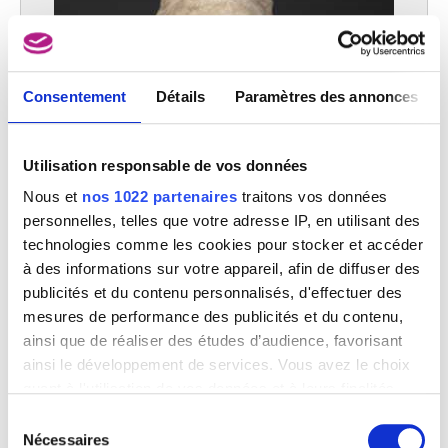
Consentement
Détails
Paramètres des annonces
Utilisation responsable de vos données
Nous et
nos 1022 partenaires
traitons vos données
personnelles, telles que votre adresse IP, en utilisant des
technologies comme les cookies pour stocker et accéder
à des informations sur votre appareil, afin de diffuser des
publicités et du contenu personnalisés, d'effectuer des
mesures de performance des publicités et du contenu,
ainsi que de réaliser des études d’audience, favorisant
ainsi le développement de services. Vous avez le choix
Adrien-Joseph Heymans
Constantin Meunier
quant à l'utilisation de vos données et à leurs finalités.
Vous pouvez modifier ou retirer votre consentement à
Sélection
tout moment en consultant la Déclaration relative aux
Nécessaires
du