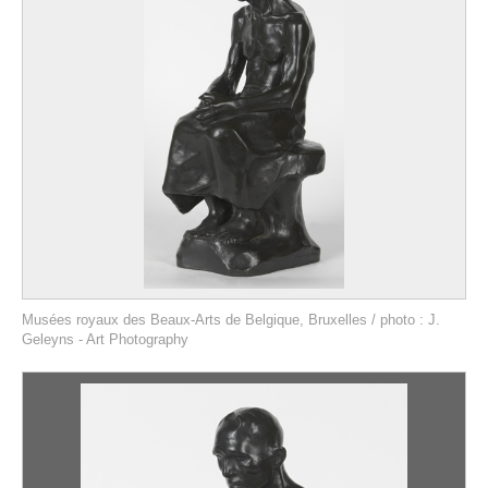
Musées royaux des Beaux-Arts de Belgique, Bruxelles / photo : J.
Geleyns - Art Photography