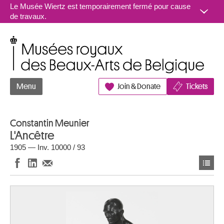
Aller au contenu
Le Musée Wiertz est temporairement fermé pour cause
de travaux.
Musées royaux des Beaux-Arts de Belgique
Menu
Join & Donate
Tickets
Constantin Meunier
L'Ancêtre
1905 — Inv. 10000 / 93