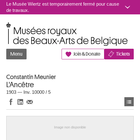
Aller au contenu
Le Musée Wiertz est temporairement fermé pour cause
de travaux.
Musées royaux des Beaux-Arts de Belgique
Menu
Join & Donate
Tickets
Constantin Meunier
L'Ancêtre
1903 — Inv. 10000 / 5
Image non disponible