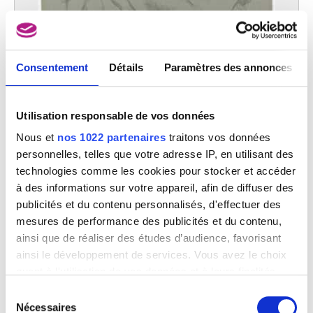
Consentement
Détails
Paramètres des annonces
Arrière-mains, jambe arrière et bras de chevaux
Constantin Meunier
Utilisation responsable de vos données
Nous et
nos 1022 partenaires
traitons vos données
personnelles, telles que votre adresse IP, en utilisant des
technologies comme les cookies pour stocker et accéder
à des informations sur votre appareil, afin de diffuser des
publicités et du contenu personnalisés, d'effectuer des
mesures de performance des publicités et du contenu,
ainsi que de réaliser des études d’audience, favorisant
ainsi le développement de services. Vous avez le choix
quant à l'utilisation de vos données et à leurs finalités.
Vous pouvez modifier ou retirer votre consentement à
Sélection
tout moment en consultant la Déclaration relative aux
Nécessaires
du