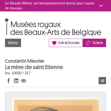
Aller au contenu
Le Musée Wiertz est temporairement fermé pour cause
de travaux.
Musées royaux des Beaux-Arts de Belgique
Menu
Join & Donate
Tickets
Constantin Meunier
La mère de saint Etienne
Inv. 10000 / 317