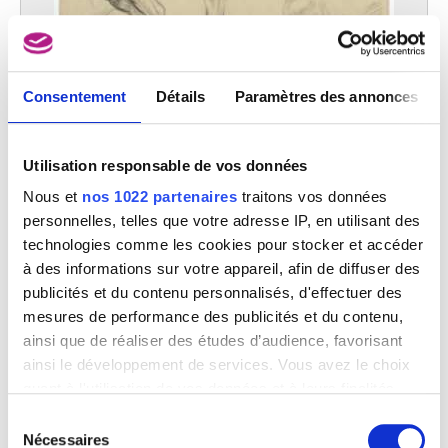
Consentement
Détails
Paramètres des annonces
Arrière-main et épaule d'un cheval
Constantin Meunier
Utilisation responsable de vos données
Nous et
nos 1022 partenaires
traitons vos données
personnelles, telles que votre adresse IP, en utilisant des
technologies comme les cookies pour stocker et accéder
à des informations sur votre appareil, afin de diffuser des
publicités et du contenu personnalisés, d'effectuer des
mesures de performance des publicités et du contenu,
ainsi que de réaliser des études d’audience, favorisant
ainsi le développement de services. Vous avez le choix
quant à l'utilisation de vos données et à leurs finalités.
Vous pouvez modifier ou retirer votre consentement à
Sélection
tout moment en consultant la Déclaration relative aux
Nécessaires
du