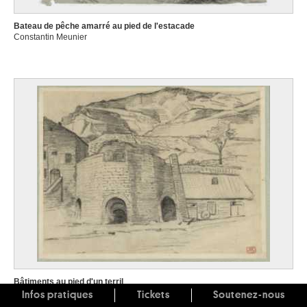
Bateau de pêche amarré au pied de l'estacade
Constantin Meunier
Bâtiments au pied d'un terril
Constantin Meunier
Infos pratiques
Tickets
Soutenez-nous