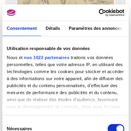
Consentement
Détails
Paramètres des annonces
Arrière-main et épaule d'un cheval
Constantin Meunier
Utilisation responsable de vos données
Nous et
nos 1022 partenaires
traitons vos données
personnelles, telles que votre adresse IP, en utilisant des
technologies comme les cookies pour stocker et accéder
à des informations sur votre appareil, afin de diffuser des
publicités et du contenu personnalisés, d'effectuer des
mesures de performance des publicités et du contenu,
ainsi que de réaliser des études d’audience, favorisant
ainsi le développement de services. Vous avez le choix
quant à l'utilisation de vos données et à leurs finalités.
Vous pouvez modifier ou retirer votre consentement à
Sélection
tout moment en consultant la Déclaration relative aux
Nécessaires
du