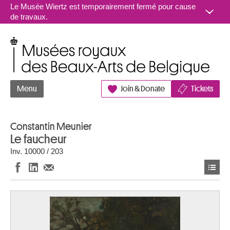
Aller au contenu
Le Musée Wiertz est temporairement fermé pour cause
de travaux.
Musées royaux des Beaux-Arts de Belgique
Menu
Join & Donate
Tickets
Constantin Meunier
Le faucheur
Inv. 10000 / 203