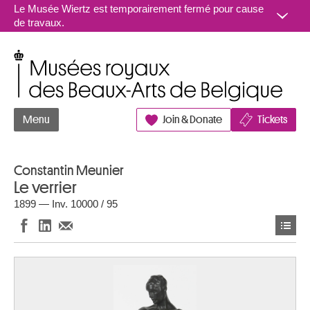
Aller au contenu
Le Musée Wiertz est temporairement fermé pour cause
de travaux.
Musées royaux des Beaux-Arts de Belgique
Menu
Join & Donate
Tickets
Constantin Meunier
Le verrier
1899 — Inv. 10000 / 95