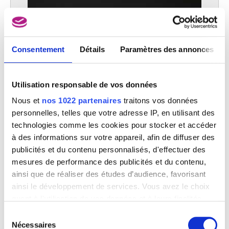
Consentement
Détails
Paramètres des annonces
Utilisation responsable de vos données
Nous et
nos 1022 partenaires
traitons vos données
personnelles, telles que votre adresse IP, en utilisant des
technologies comme les cookies pour stocker et accéder
à des informations sur votre appareil, afin de diffuser des
publicités et du contenu personnalisés, d'effectuer des
mesures de performance des publicités et du contenu,
ainsi que de réaliser des études d’audience, favorisant
ainsi le développement de services. Vous avez le choix
quant à l'utilisation de vos données et à leurs finalités.
Vous pouvez modifier ou retirer votre consentement à
Sélection
tout moment en consultant la Déclaration relative aux
Nécessaires
du