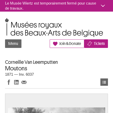
Aller au contenu
Le Musée Wiertz est temporairement fermé pour cause
de travaux.
Musées royaux des Beaux-Arts de Belgique
Menu
Join & Donate
Tickets
Corneille Van Leemputten
Moutons
1871 — Inv. 6037