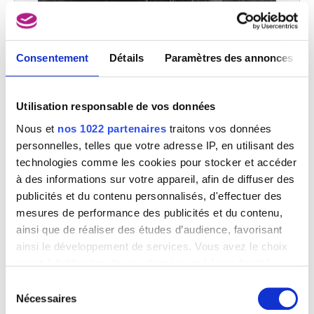
Consentement
Détails
Paramètres des annonces
Matinée d'automne
Corneille Van Leemputten
Utilisation responsable de vos données
Nous et
nos 1022 partenaires
traitons vos données
personnelles, telles que votre adresse IP, en utilisant des
technologies comme les cookies pour stocker et accéder
à des informations sur votre appareil, afin de diffuser des
publicités et du contenu personnalisés, d'effectuer des
mesures de performance des publicités et du contenu,
ainsi que de réaliser des études d’audience, favorisant
ainsi le développement de services. Vous avez le choix
quant à l'utilisation de vos données et à leurs finalités.
Vous pouvez modifier ou retirer votre consentement à
Sélection
Moutons
tout moment en consultant la Déclaration relative aux
Nécessaires
du
Corneille Van Leemputten
cookies ou en cliquant sur l'icône de confidentialité.