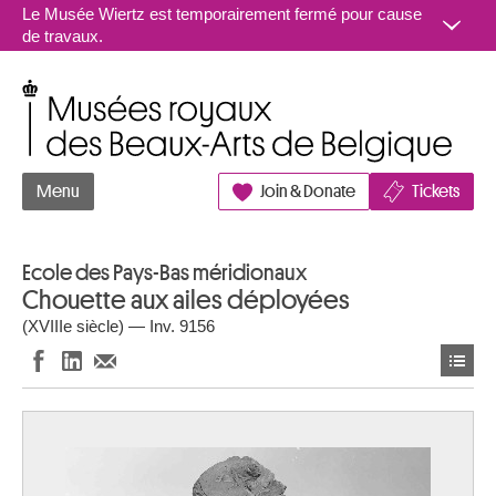
Aller au contenu
Le Musée Wiertz est temporairement fermé pour cause
de travaux.
Musées royaux des Beaux-Arts de Belgique
Menu
Join & Donate
Tickets
Ecole des Pays-Bas méridionaux
Chouette aux ailes déployées
(XVIIIe siècle) — Inv. 9156