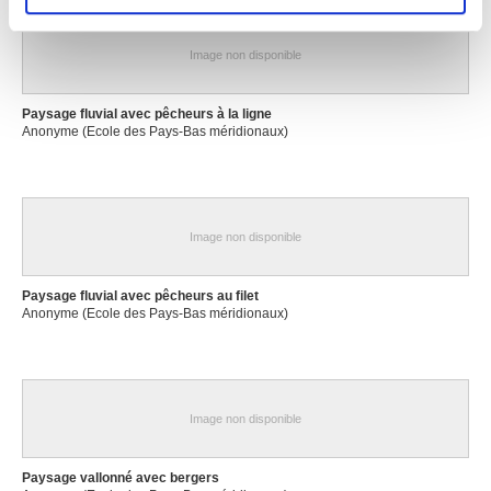
médias sociaux et d'analyser notre trafic. Nous
partageons également des informations sur l'utilisation de
notre site avec nos partenaires de médias sociaux, de
Image non disponible
publicité et d'analyse, qui peuvent combiner celles-ci
avec d'autres informations que vous leur avez fournies
Paysage fluvial avec pêcheurs à la ligne
ou qu'ils ont collectées lors de votre utilisation de leurs
Anonyme (Ecole des Pays-Bas méridionaux)
services.
Image non disponible
Paysage fluvial avec pêcheurs au filet
Anonyme (Ecole des Pays-Bas méridionaux)
Image non disponible
Paysage vallonné avec bergers