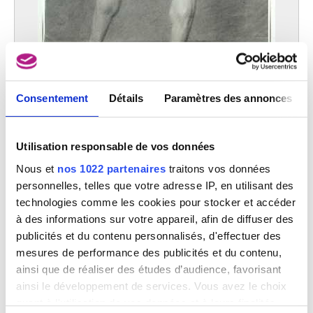
Consentement
Détails
Paramètres des annonces
Homme nu vu de dos
Anonyme
Utilisation responsable de vos données
Nous et
nos 1022 partenaires
traitons vos données
Image non disponible
personnelles, telles que votre adresse IP, en utilisant des
technologies comme les cookies pour stocker et accéder
La profanation des saintes hosties
à des informations sur votre appareil, afin de diffuser des
Anonyme (Ecole des Pays-Bas méridionaux)
publicités et du contenu personnalisés, d'effectuer des
mesures de performance des publicités et du contenu,
ainsi que de réaliser des études d’audience, favorisant
ainsi le développement de services. Vous avez le choix
quant à l'utilisation de vos données et à leurs finalités.