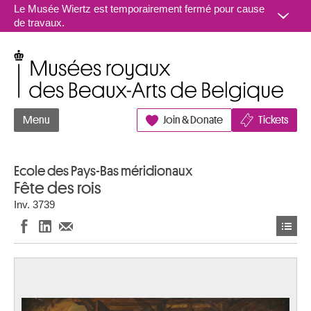
Aller au contenu
Le Musée Wiertz est temporairement fermé pour cause
de travaux.
Musées royaux des Beaux-Arts de Belgique
Menu
Join & Donate
Tickets
Ecole des Pays-Bas méridionaux
Fête des rois
Inv. 3739