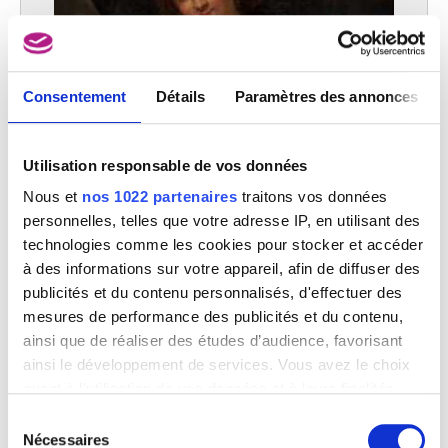
Consentement
Détails
Paramètres des annonces
Utilisation responsable de vos données
Nous et
nos 1022 partenaires
traitons vos données
personnelles, telles que votre adresse IP, en utilisant des
technologies comme les cookies pour stocker et accéder
à des informations sur votre appareil, afin de diffuser des
publicités et du contenu personnalisés, d'effectuer des
mesures de performance des publicités et du contenu,
L'odorat
ainsi que de réaliser des études d’audience, favorisant
Anonyme (Ecole des Pays-Bas méridionaux)
ainsi le développement de services. Vous avez le choix
quant à l'utilisation de vos données et à leurs finalités.
Vous pouvez modifier ou retirer votre consentement à
Sélection
tout moment en consultant la Déclaration relative aux
Nécessaires
du
Image non disponible