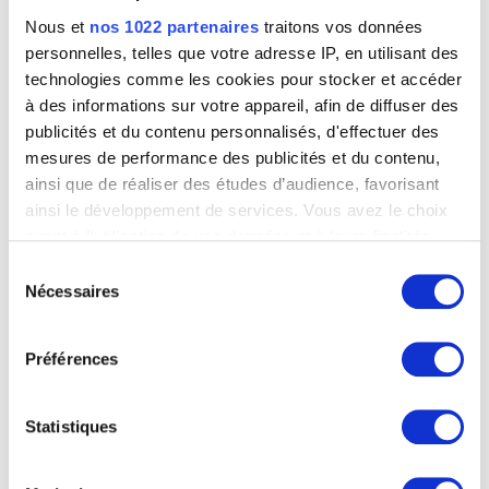
Nous et
nos 1022 partenaires
traitons vos données
personnelles, telles que votre adresse IP, en utilisant des
technologies comme les cookies pour stocker et accéder
à des informations sur votre appareil, afin de diffuser des
publicités et du contenu personnalisés, d'effectuer des
mesures de performance des publicités et du contenu,
ainsi que de réaliser des études d’audience, favorisant
ainsi le développement de services. Vous avez le choix
quant à l'utilisation de vos données et à leurs finalités.
Vous pouvez modifier ou retirer votre consentement à
Sélection
tout moment en consultant la Déclaration relative aux
Nécessaires
du
cookies ou en cliquant sur l'icône de confidentialité.
consentement
Préférences
Si vous le permettez, nous aimerions également :
Collecter des informations sur votre localisation
géographique qui peuvent être précises à plusieurs
Statistiques
mètres près
Identifier votre appareil en l'analysant activement
pour en relever les caractéristiques spécifiques