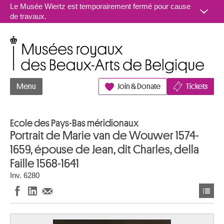
Aller au contenu
Le Musée Wiertz est temporairement fermé pour cause
de travaux.
Musées royaux des Beaux-Arts de Belgique
Menu
Join & Donate
Tickets
Ecole des Pays-Bas méridionaux
Portrait de Marie van de Wouwer 1574-
1659, épouse de Jean, dit Charles, della
Faille 1568-1641
Inv. 6280