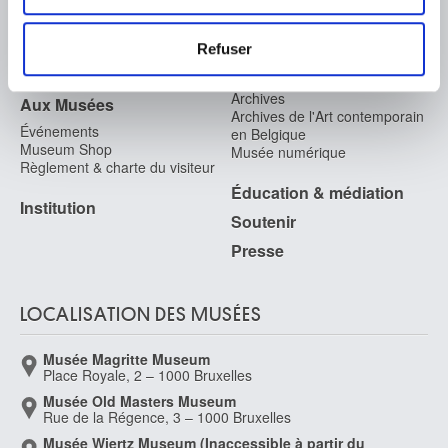
FAQ I Foire aux questions
Recherche
Les cookies nous permettent de personnaliser le contenu
et les annonces, d'offrir des fonctionnalités relatives aux
La bibliothèque
Infos pratiques
Refuser
Publications
médias sociaux et d'analyser notre trafic. Nous
Tickets
Service photographique
partageons également des informations sur l'utilisation de
Archives
Aux Musées
notre site avec nos partenaires de médias sociaux, de
Archives de l'Art contemporain
Événements
en Belgique
publicité et d'analyse, qui peuvent combiner celles-ci
Museum Shop
Musée numérique
avec d'autres informations que vous leur avez fournies
Règlement & charte du visiteur
ou qu'ils ont collectées lors de votre utilisation de leurs
Éducation & médiation
Institution
services.
Soutenir
Presse
LOCALISATION DES MUSÉES
Musée Magritte Museum
Place Royale, 2 – 1000 Bruxelles
Musée Old Masters Museum
Rue de la Régence, 3 – 1000 Bruxelles
Musée Wiertz Museum (Inaccessible à partir du