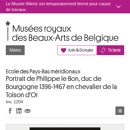
Aller au contenu
Le Musée Wiertz est temporairement fermé pour cause
de travaux.
Musées royaux des Beaux-Arts de Belgique
Menu
Join & Donate
Tickets
Ecole des Pays-Bas méridionaux
Portrait de Philippe le Bon, duc de
Bourgogne 1396-1467 en chevalier de la
Toison d'Or
Inv. 1204