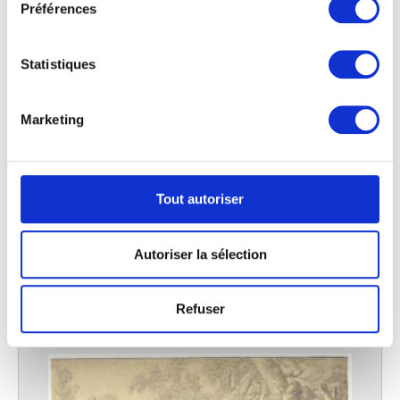
Préférences
Si vous le permettez, nous aimerions également :
Collecter des informations sur votre localisation
géographique qui peuvent être précises à plusieurs
Statistiques
mètres près
Identifier votre appareil en l'analysant activement
pour en relever les caractéristiques spécifiques
Marketing
(empreintes digitales).
Pour en savoir plus sur le traitement de vos données
personnelles et définir vos préférences, reportez-vous à
la
section « Détails »
. Vous pouvez modifier ou retirer
Tout autoriser
votre consentement à tout moment à partir de la
déclaration sur les cookies.
Autoriser la sélection
La famille de l'orfèvre
Les cookies nous permettent de personnaliser le contenu
Jan de Herdt
et les annonces, d'offrir des fonctionnalités relatives aux
Refuser
médias sociaux et d'analyser notre trafic. Nous
partageons également des informations sur l'utilisation de
notre site avec nos partenaires de médias sociaux, de
publicité et d'analyse, qui peuvent combiner celles-ci