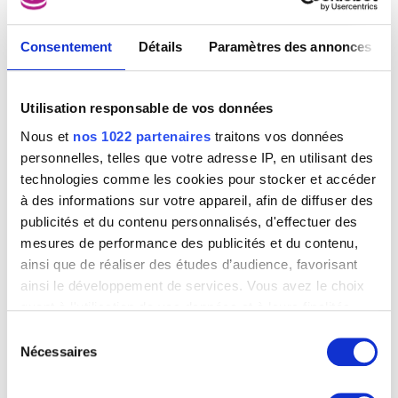
Consentement
Détails
Paramètres des annonces
Utilisation responsable de vos données
Nous et
nos 1022 partenaires
traitons vos données
personnelles, telles que votre adresse IP, en utilisant des
technologies comme les cookies pour stocker et accéder
à des informations sur votre appareil, afin de diffuser des
publicités et du contenu personnalisés, d'effectuer des
mesures de performance des publicités et du contenu,
ainsi que de réaliser des études d’audience, favorisant
ainsi le développement de services. Vous avez le choix
quant à l'utilisation de vos données et à leurs finalités.
Vous pouvez modifier ou retirer votre consentement à
Sélection
La conversion de Paul
tout moment en consultant la Déclaration relative aux
Nécessaires
du
Claude Déruet
cookies ou en cliquant sur l'icône de confidentialité.
consentement