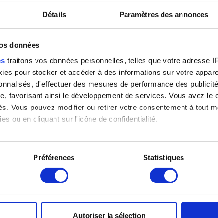
Détails
Paramètres des annonces
vos données
es
traitons vos données personnelles, telles que votre adresse IP,
 : IRPA, Bruxelles
es pour stocker et accéder à des informations sur votre appareil
sonnalisés, d'effectuer des mesures de performance des publicité
e, favorisant ainsi le développement de services. Vous avez le ch
ités. Vous pouvez modifier ou retirer votre consentement à tout 
es ou en cliquant sur l'icône de confidentialité.
imerions également :
tions sur votre localisation géographique qui peuvent être précis
Préférences
Statistiques
eil en l'analysant activement pour en relever les caractéristique
aitement de vos données personnelles et définir vos préférences
er ou retirer votre consentement à tout moment à partir de la dé
Autoriser la sélection