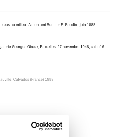
le bas au milieu : A mon ami Berthier E. Boudin . juin 1888.
, galerie Georges Giroux, Bruxelles, 27 novembre 1948, cat. n° 6
auville, Calvados (France) 1898