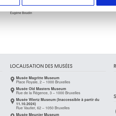
e personnaliser le contenu et les annonces, d'offrir des fonctio
rafic. Nous partageons également des informations sur l'utilisati
Paysage à Oisème
Eugène Boudin
, de publicité et d'analyse, qui peuvent combiner celles-ci avec
ils ont collectées lors de votre utilisation de leurs services.
LOCALISATION DES MUSÉES
Musée Magritte Museum
Place Royale, 2 – 1000 Bruxelles
Musée Old Masters Museum
Rue de la Régence, 3 – 1000 Bruxelles
Musée Wiertz Museum (Inaccessible à partir du
11.10.2024)
Rue Vautier, 62 – 1050 Bruxelles
Musée Meunier Museum