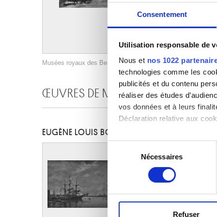
Consentement
Utilisation responsable de 
Nous et
nos 1022 partenair
Musées royaux des Beaux-Arts de Belgique, Bruxelles / photo
technologies comme les cooki
publicités et du contenu per
ŒUVRES DE MÊME AUTEUR
réaliser des études d’audienc
vos données et à leurs final
Déclaration relative aux cooki
EUGÈNE LOUIS BOUDIN
Si vous le permettez, nous a
Sélection
Collecter des informa
Nécessaires
du
Identifier votre appar
consentement
digitales).
Pour en savoir plus sur le tr
Détails »
. Vous pouvez modifi
Refuser