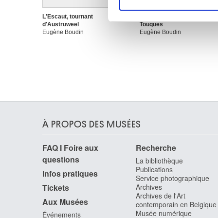
Les cookies nous permettent d
sociaux et d'analyser notre t
L'Escaut, tournant
Laveuses au bord de la
d'Austruweel
Touques
partenaires de médias sociaux
Eugène Boudin
Eugène Boudin
vous leur avez fournies ou qu'
À PROPOS DES MUSÉES
FAQ I Foire aux
Recherche
questions
La bibliothèque
Publications
Infos pratiques
Service photographique
Tickets
Archives
Archives de l'Art
Aux Musées
contemporain en Belgique
Musée numérique
Événements