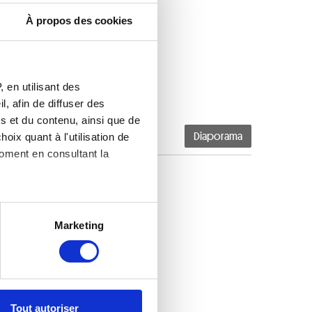
À propos des cookies
 en utilisant des
, afin de diffuser des
s et du contenu, ainsi que de
oix quant à l'utilisation de
Diaporama
moment en consultant la
es à plusieurs mètres près
Marketing
s spécifiques (empreintes
, reportez-vous à la
section «
claration sur les cookies.
Tout autoriser