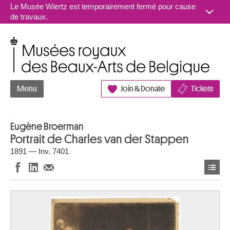
Aller au contenu
Le Musée Wiertz est temporairement fermé pour cause
de travaux.
Musées royaux des Beaux-Arts de Belgique
Menu
Join & Donate
Tickets
Eugène Broerman
Portrait de Charles van der Stappen
1891 — Inv. 7401