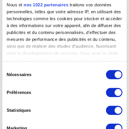
Nous et
nos 1022 partenaires
traitons vos données
personnelles, telles que votre adresse IP, en utilisant des
technologies comme les cookies pour stocker et accéder
à des informations sur votre appareil, afin de diffuser des
publicités et du contenu personnalisés, d'effectuer des
mesures de performance des publicités et du contenu,
ainsi que de réaliser des études d’audience, favorisant
ainsi le développement de services. Vous avez le choix
quant à l'utilisation de vos données et à leurs finalités.
Portrait de Jean Charles Houzeau
Eugène Broerman
Vous pouvez modifier ou retirer votre consentement à
Sélection
tout moment en consultant la Déclaration relative aux
Nécessaires
du
cookies ou en cliquant sur l'icône de confidentialité.
consentement
Préférences
Image non disponible
Si vous le permettez, nous aimerions également :
Collecter des informations sur votre localisation
géographique qui peuvent être précises à plusieurs
Portrait de Jean Robie
Statistiques
Eugène Broerman
mètres près
Identifier votre appareil en l'analysant activement
pour en relever les caractéristiques spécifiques
Marketing