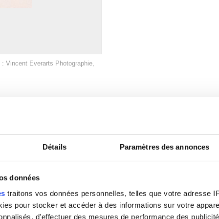
 : Vincent Everarts Photographie,
Détails
Paramètres des annonces
vos données
es
traitons vos données personnelles, telles que votre adresse IP,
Image non disponible
es pour stocker et accéder à des informations sur votre appareil
sonnalisés, d'effectuer des mesures de performance des publicité