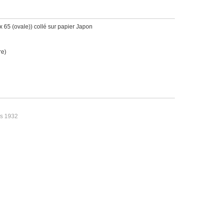
x 65 (ovale)) collé sur papier Japon
re)
es 1932