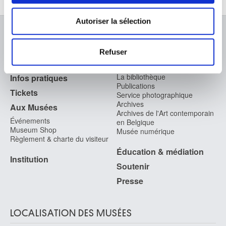
déclaration sur les cookies.
Autoriser la sélection
Les cookies nous permettent de personnaliser le contenu
À PROPOS DES MUSÉES
et les annonces, d'offrir des fonctionnalités relatives aux
Refuser
médias sociaux et d'analyser notre trafic. Nous
FAQ I Foire aux questions
Recherche
partageons également des informations sur l'utilisation de
La bibliothèque
Infos pratiques
notre site avec nos partenaires de médias sociaux, de
Publications
Tickets
Service photographique
publicité et d'analyse, qui peuvent combiner celles-ci
Archives
Aux Musées
avec d'autres informations que vous leur avez fournies
Archives de l'Art contemporain
Événements
ou qu'ils ont collectées lors de votre utilisation de leurs
en Belgique
Museum Shop
Musée numérique
services.
Règlement & charte du visiteur
Éducation & médiation
Institution
Soutenir
Presse
LOCALISATION DES MUSÉES