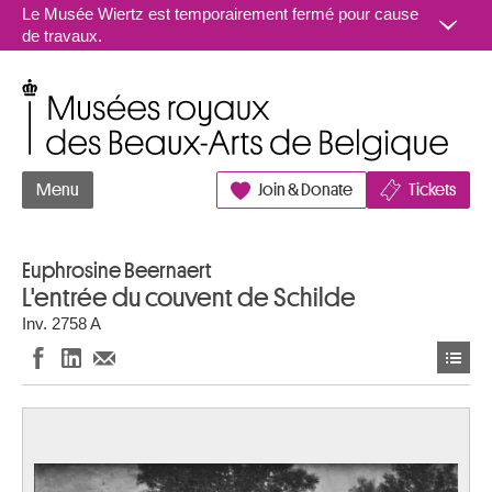
Aller au contenu
Le Musée Wiertz est temporairement fermé pour cause
de travaux.
Musées royaux des Beaux-Arts de Belgique
Menu
Join & Donate
Tickets
Euphrosine Beernaert
L'entrée du couvent de Schilde
Inv. 2758 A