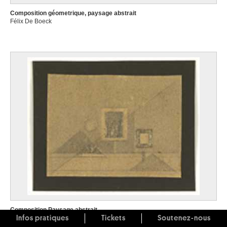
Composition géometrique, paysage abstrait
Félix De Boeck
Composition Paysage abstrait
Félix De Boeck
Infos pratiques
Tickets
Soutenez-nous