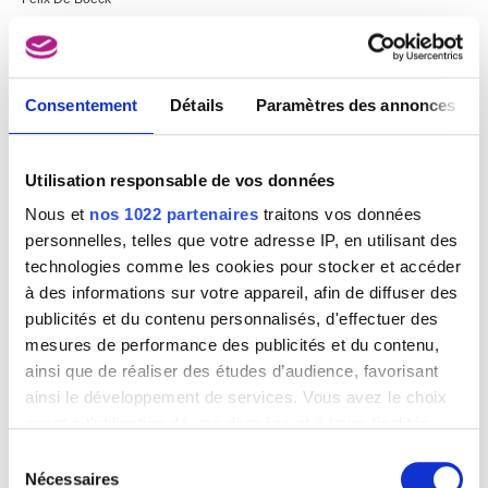
Consentement
Détails
Paramètres des annonces
Utilisation responsable de vos données
Nous et
nos 1022 partenaires
traitons vos données
personnelles, telles que votre adresse IP, en utilisant des
technologies comme les cookies pour stocker et accéder
à des informations sur votre appareil, afin de diffuser des
publicités et du contenu personnalisés, d'effectuer des
mesures de performance des publicités et du contenu,
ainsi que de réaliser des études d’audience, favorisant
ainsi le développement de services. Vous avez le choix
quant à l'utilisation de vos données et à leurs finalités.
Vous pouvez modifier ou retirer votre consentement à
Sélection
tout moment en consultant la Déclaration relative aux
Nécessaires
du