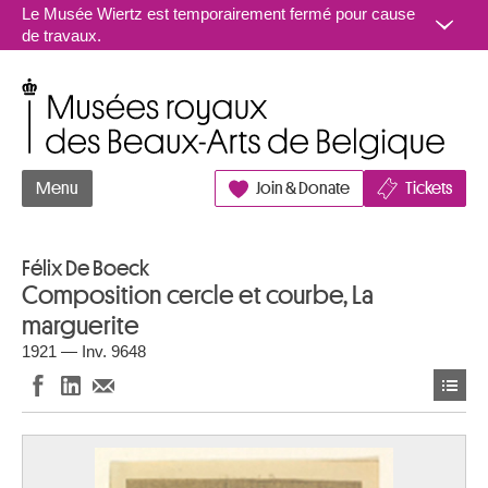
Aller au contenu
Le Musée Wiertz est temporairement fermé pour cause
de travaux.
Musées royaux des Beaux-Arts de Belgique
Menu
Join & Donate
Tickets
Félix De Boeck
Composition cercle et courbe, La
marguerite
1921 — Inv. 9648