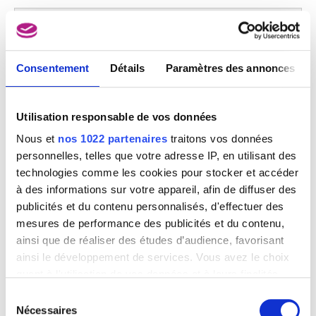
Consentement
Détails
Paramètres des annonces
Utilisation responsable de vos données
Nous et
nos 1022 partenaires
traitons vos données
personnelles, telles que votre adresse IP, en utilisant des
technologies comme les cookies pour stocker et accéder
à des informations sur votre appareil, afin de diffuser des
publicités et du contenu personnalisés, d'effectuer des
mesures de performance des publicités et du contenu,
ainsi que de réaliser des études d’audience, favorisant
ainsi le développement de services. Vous avez le choix
quant à l'utilisation de vos données et à leurs finalités.
Vous pouvez modifier ou retirer votre consentement à
Sélection
tout moment en consultant la Déclaration relative aux
Nécessaires
du