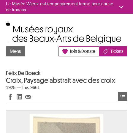
Aller au contenu
Le Musée Wiertz est temporairement fermé pour cause
de travaux.
Musées royaux des Beaux-Arts de Belgique
Menu
Join & Donate
Tickets
Félix De Boeck
Croix, Paysage abstrait avec des croix
1925 — Inv. 9661