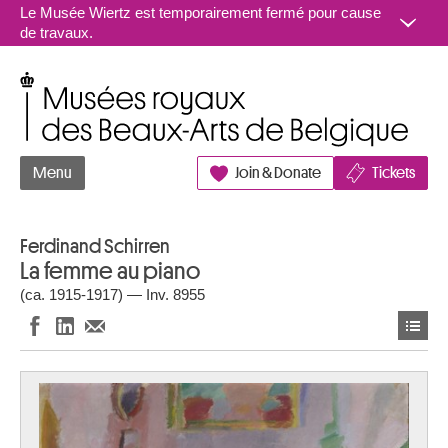
Aller au contenu
Le Musée Wiertz est temporairement fermé pour cause
de travaux.
Musées royaux des Beaux-Arts de Belgique
Menu
Join & Donate
Tickets
Ferdinand Schirren
La femme au piano
(ca. 1915-1917) — Inv. 8955