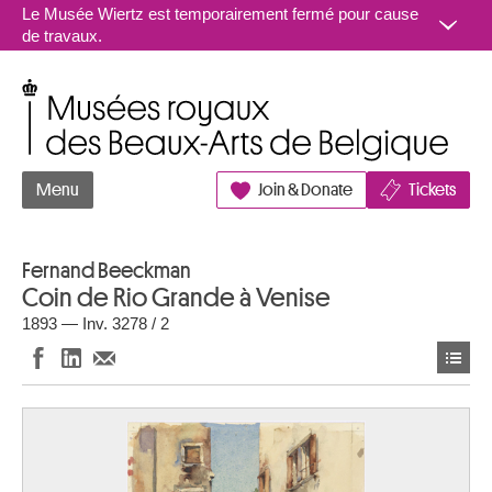
Aller au contenu
Le Musée Wiertz est temporairement fermé pour cause
de travaux.
Musées royaux des Beaux-Arts de Belgique
Menu
Join & Donate
Tickets
Fernand Beeckman
Coin de Rio Grande à Venise
1893 — Inv. 3278 / 2