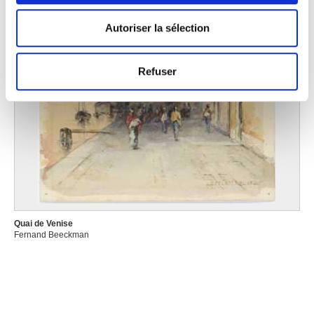
déclaration sur les cookies.
Autoriser la sélection
Les cookies nous permettent de personnaliser le contenu
et les annonces, d'offrir des fonctionnalités relatives aux
Refuser
médias sociaux et d'analyser notre trafic. Nous
partageons également des informations sur l'utilisation de
notre site avec nos partenaires de médias sociaux, de
publicité et d'analyse, qui peuvent combiner celles-ci
avec d'autres informations que vous leur avez fournies
ou qu'ils ont collectées lors de votre utilisation de leurs
services.
Quai de Venise
Fernand Beeckman