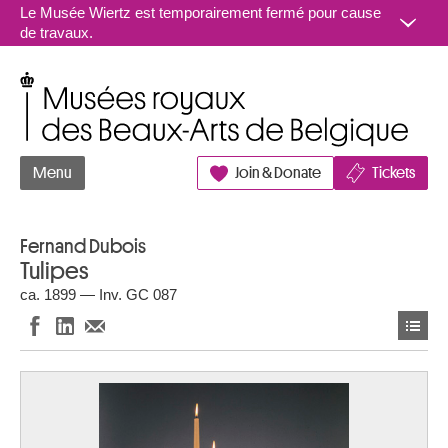
Aller au contenu
Le Musée Wiertz est temporairement fermé pour cause
de travaux.
Musées royaux des Beaux-Arts de Belgique
Menu
Join & Donate
Tickets
Fernand Dubois
Tulipes
ca. 1899 — Inv. GC 087