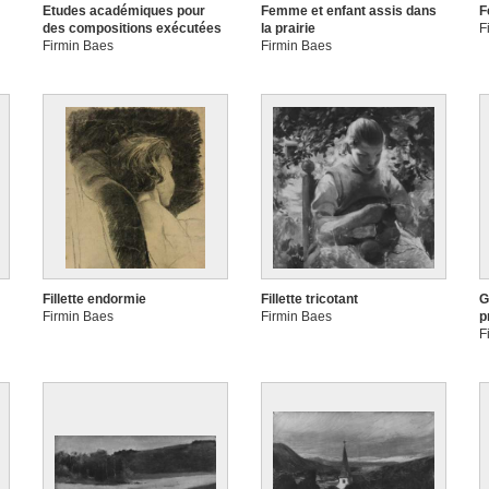
Etudes académiques pour
Femme et enfant assis dans
F
des compositions exécutées
la prairie
F
Firmin Baes
Firmin Baes
Fillette endormie
Fillette tricotant
G
Firmin Baes
Firmin Baes
p
F