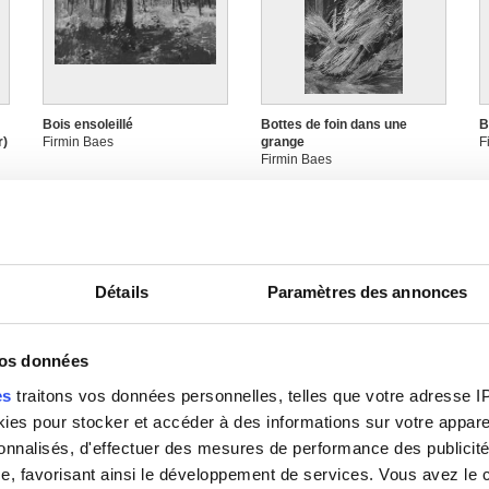
Bois ensoleillé
Bottes de foin dans une
B
r)
Firmin Baes
grange
F
Firmin Baes
Détails
Paramètres des annonces
vos données
es
traitons vos données personnelles, telles que votre adresse IP,
Champs de blé
Champs et fermes
C
es pour stocker et accéder à des informations sur votre appareil
Firmin Baes
Firmin Baes
F
sonnalisés, d'effectuer des mesures de performance des publicité
e, favorisant ainsi le développement de services. Vous avez le ch