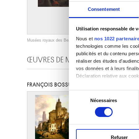
Consentement
Utilisation responsable de 
Nous et
nos 1022 partenair
Musées royaux des Beaux-Arts de Belgique, Bruxelles / photo 
technologies comme les cooki
publicités et du contenu per
ŒUVRES DE MÊME AUTEUR
réaliser des études d’audienc
vos données et à leurs final
Déclaration relative aux cooki
FRANÇOIS BOSSUET
Si vous le permettez, nous a
Sélection
Collecter des informa
Nécessaires
du
Identifier votre appar
consentement
digitales).
Pour en savoir plus sur le tr
Détails »
. Vous pouvez modifi
Refuser