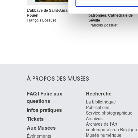
Les cookies nous permettent d
sociaux et d'analyser notre t
L'abbaye de Saint-Amand à
La procession des deux
Rouen
patronnes. Cathédrale de
partenaires de médias sociaux
François Bossuet
Séville
vous leur avez fournies ou qu'
François Bossuet
À PROPOS DES MUSÉES
FAQ I Foire aux
Recherche
questions
La bibliothèque
Publications
Infos pratiques
Service photographique
Tickets
Archives
Archives de l'Art
Aux Musées
contemporain en Belgique
Musée numérique
Événements