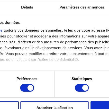
Détails
Paramètres des annonces
vos données
es
traitons vos données personnelles, telles que votre adresse IP,
: Grafisch Buro Lefevre, Heule
es pour stocker et accéder à des informations sur votre appareil
sonnalisés, d'effectuer des mesures de performance des publicité
e, favorisant ainsi le développement de services. Vous avez le ch
ités. Vous pouvez modifier ou retirer votre consentement à tout 
es ou en cliquant sur l'icône de confidentialité.
imerions également :
tions sur votre localisation géographique qui peuvent être précis
Préférences
Statistiques
eil en l'analysant activement pour en relever les caractéristique
aitement de vos données personnelles et définir vos préférences
er ou retirer votre consentement à tout moment à partir de la dé
Autoriser la sélection