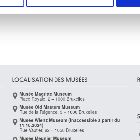
e personnaliser le contenu et les annonces, d'offrir des fonctio
rafic. Nous partageons également des informations sur l'utilisati
, de publicité et d'analyse, qui peuvent combiner celles-ci avec
ils ont collectées lors de votre utilisation de leurs services.
LOCALISATION DES MUSÉES
Musée Magritte Museum
Place Royale, 2 – 1000 Bruxelles
Musée Old Masters Museum
Rue de la Régence, 3 – 1000 Bruxelles
Musée Wiertz Museum (Inaccessible à partir du
11.10.2024)
Rue Vautier, 62 – 1050 Bruxelles
Musée Meunier Museum