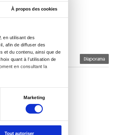
À propos des cookies
 en utilisant des
, afin de diffuser des
s et du contenu, ainsi que de
oix quant à l'utilisation de
Diaporama
moment en consultant la
es à plusieurs mètres près
Marketing
s spécifiques (empreintes
, reportez-vous à la
section «
claration sur les cookies.
Tout autoriser