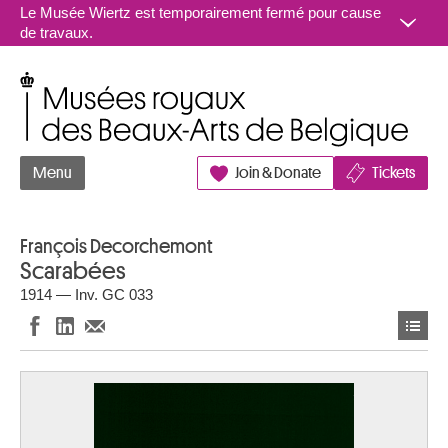
Aller au contenu
Le Musée Wiertz est temporairement fermé pour cause
de travaux.
Musées royaux des Beaux-Arts de Belgique
Menu
Join & Donate
Tickets
François Decorchemont
Scarabées
1914 — Inv. GC 033