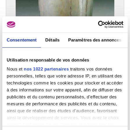
Consentement
Détails
Paramètres des annonces
Utilisation responsable de vos données
Capricornes
Nous et
nos 1022 partenaires
traitons vos données
François Decorchemont
personnelles, telles que votre adresse IP, en utilisant des
technologies comme les cookies pour stocker et accéder
à des informations sur votre appareil, afin de diffuser des
publicités et du contenu personnalisés, d'effectuer des
mesures de performance des publicités et du contenu,
ainsi que de réaliser des études d’audience, favorisant
ainsi le développement de services. Vous avez le choix
quant à l'utilisation de vos données et à leurs finalités.