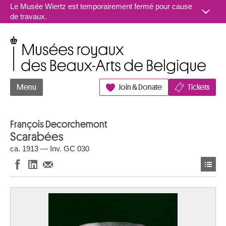
Aller au contenu
Le Musée Wiertz est temporairement fermé pour cause
de travaux.
Musées royaux des Beaux-Arts de Belgique
Menu
Join & Donate
Tickets
François Decorchemont
Scarabées
ca. 1913 — Inv. GC 030