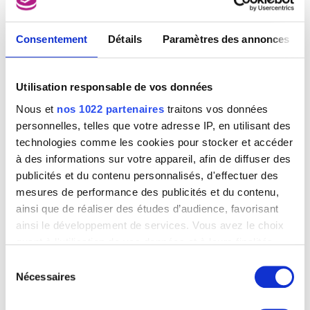
Consentement
Détails
Paramètres des annonces
Capricornes
François Decorchemont
Utilisation responsable de vos données
Nous et
nos 1022 partenaires
traitons vos données
personnelles, telles que votre adresse IP, en utilisant des
technologies comme les cookies pour stocker et accéder
à des informations sur votre appareil, afin de diffuser des
publicités et du contenu personnalisés, d'effectuer des
mesures de performance des publicités et du contenu,
ainsi que de réaliser des études d’audience, favorisant
ainsi le développement de services. Vous avez le choix
quant à l'utilisation de vos données et à leurs finalités.
Vous pouvez modifier ou retirer votre consentement à
Sélection
tout moment en consultant la Déclaration relative aux
Nécessaires
du
cookies ou en cliquant sur l'icône de confidentialité.
consentement