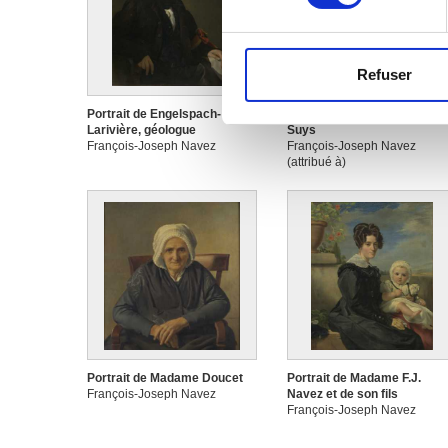
Pour en savoir plus sur le tr
Détails »
. Vous pouvez modifi
Refuser
Les cookies nous permettent d
sociaux et d'analyser notre t
Portrait de Engelspach-
Portrait de l'architecte F. T.
Larivière, géologue
Suys
partenaires de médias sociaux
François-Joseph Navez
François-Joseph Navez
vous leur avez fournies ou qu'
(attribué à)
Portrait de Madame Doucet
Portrait de Madame F.J.
François-Joseph Navez
Navez et de son fils
François-Joseph Navez