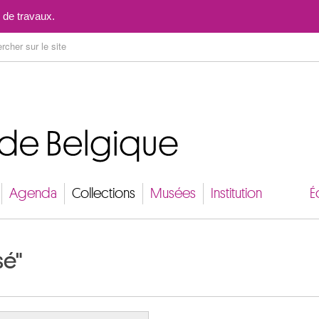
Aller au contenu
 de travaux.
Agenda
Collections
Musées
Institution
É
sé"