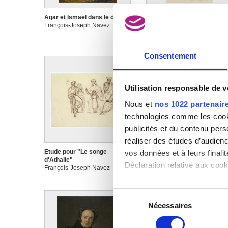
Agar et Ismaël dans le désert
Agar et Ismaël dans le dese
François-Joseph Navez
François-Joseph Navez
Consentement
Utilisation responsable de 
Nous et
nos 1022 partenair
technologies comme les cooki
publicités et du contenu per
réaliser des études d’audienc
Etude pour "Le songe
Le Jugement de Salomon
vos données et à leurs final
d'Athalie"
François-Joseph Navez
Déclaration relative aux cooki
François-Joseph Navez
Si vous le permettez, nous a
Sélection
Collecter des informa
Nécessaires
du
Identifier votre appar
consentement
digitales).