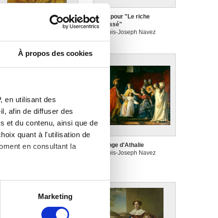
tude de la tête de la
Etude pour "Le riche
unamite
repoussé"
rançois-Joseph Navez
François-Joseph Navez
À propos des cookies
 en utilisant des
, afin de diffuser des
s et du contenu, ainsi que de
oix quant à l'utilisation de
e serment de Brutus
Le songe d'Athalie
moment en consultant la
rançois-Joseph Navez
François-Joseph Navez
es à plusieurs mètres près
Marketing
s spécifiques (empreintes