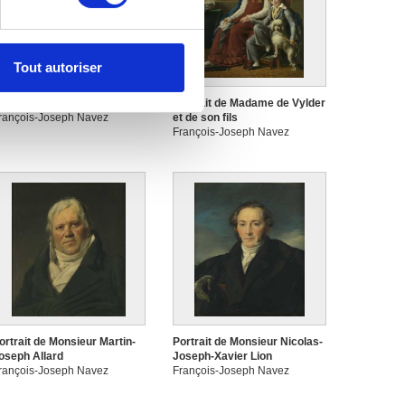
, reportez-vous à la
section «
claration sur les cookies.
Tout autoriser
nnalités relatives aux médias
on de notre site avec nos
ortrait de M. Etienne Le Roy
Portrait de Madame de Vylder
rançois-Joseph Navez
et de son fils
 d'autres informations que
François-Joseph Navez
ortrait de Monsieur Martin-
Portrait de Monsieur Nicolas-
oseph Allard
Joseph-Xavier Lion
rançois-Joseph Navez
François-Joseph Navez