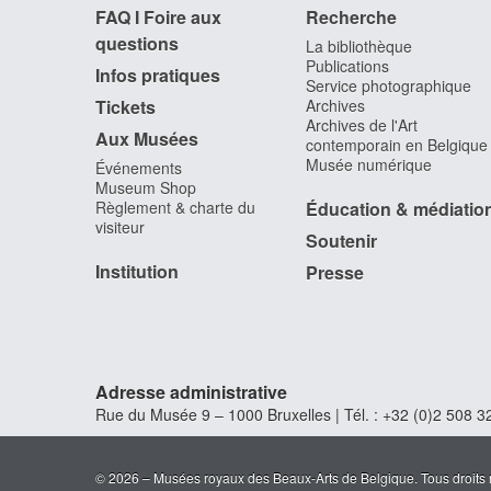
FAQ I Foire aux
Recherche
questions
La bibliothèque
Publications
Infos pratiques
Service photographique
Tickets
Archives
Archives de l'Art
Aux Musées
contemporain en Belgique
Musée numérique
Événements
Museum Shop
Règlement & charte du
Éducation & médiatio
visiteur
Soutenir
Institution
Presse
Adresse administrative
Rue du Musée 9 – 1000 Bruxelles | Tél. : +32 (0)2 508 32
© 2026 – Musées royaux des Beaux-Arts de Belgique. Tous droits 