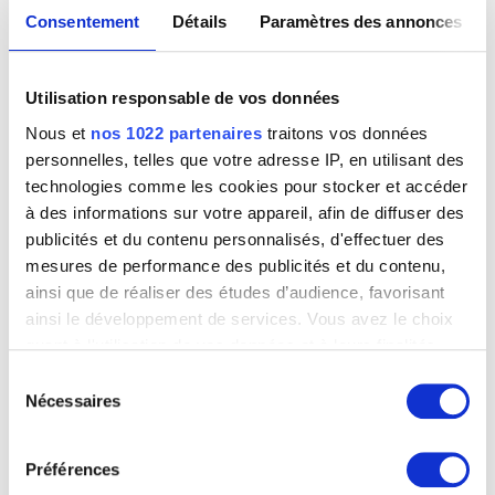
Consentement
Détails
Paramètres des annonces
Utilisation responsable de vos données
Nous et
nos 1022 partenaires
traitons vos données
personnelles, telles que votre adresse IP, en utilisant des
technologies comme les cookies pour stocker et accéder
à des informations sur votre appareil, afin de diffuser des
publicités et du contenu personnalisés, d'effectuer des
mesures de performance des publicités et du contenu,
ainsi que de réaliser des études d’audience, favorisant
ainsi le développement de services. Vous avez le choix
Groupe de famille
Franz von Stuck
quant à l'utilisation de vos données et à leurs finalités.
Vous pouvez modifier ou retirer votre consentement à
Sélection
tout moment en consultant la Déclaration relative aux
Nécessaires
du
cookies ou en cliquant sur l'icône de confidentialité.
consentement
Préférences
Si vous le permettez, nous aimerions également :