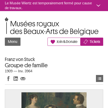
Aller au contenu
Le Musée Wiertz est temporairement fermé pour cause
de travaux.
Musées royaux des Beaux-Arts de Belgique
Menu
Join & Donate
Tickets
Franz von Stuck
Groupe de famille
1909 — Inv. 3964