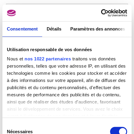
Consentement
Détails
Paramètres des annonces
Utilisation responsable de vos données
Nous et
nos 1022 partenaires
traitons vos données
personnelles, telles que votre adresse IP, en utilisant des
technologies comme les cookies pour stocker et accéder
à des informations sur votre appareil, afin de diffuser des
publicités et du contenu personnalisés, d'effectuer des
mesures de performance des publicités et du contenu,
ainsi que de réaliser des études d’audience, favorisant
ainsi le développement de services. Vous avez le choix
quant à l'utilisation de vos données et à leurs finalités.
Vous pouvez modifier ou retirer votre consentement à
Sélection
tout moment en consultant la Déclaration relative aux
Nécessaires
du