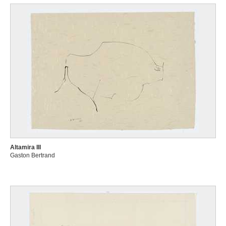
Altamira III
Gaston Bertrand