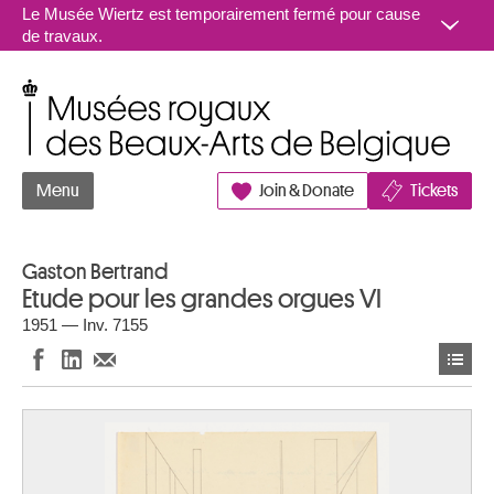
Aller au contenu
Le Musée Wiertz est temporairement fermé pour cause
de travaux.
Musées royaux des Beaux-Arts de Belgique
Menu
Join & Donate
Tickets
Gaston Bertrand
Etude pour les grandes orgues VI
1951 — Inv. 7155