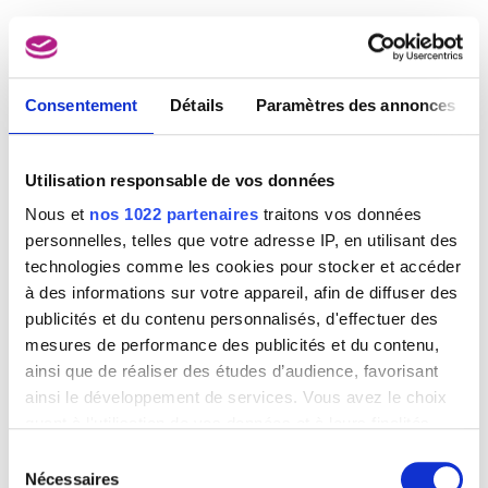
Consentement
Détails
Paramètres des annonces
Utilisation responsable de vos données
Nous et
nos 1022 partenaires
traitons vos données
personnelles, telles que votre adresse IP, en utilisant des
technologies comme les cookies pour stocker et accéder
à des informations sur votre appareil, afin de diffuser des
publicités et du contenu personnalisés, d'effectuer des
mesures de performance des publicités et du contenu,
ainsi que de réaliser des études d’audience, favorisant
ainsi le développement de services. Vous avez le choix
quant à l'utilisation de vos données et à leurs finalités.
Vous pouvez modifier ou retirer votre consentement à
Sélection
tout moment en consultant la Déclaration relative aux
Nécessaires
du