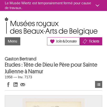
Aller au contenu
Le Musée Wiertz est temporairement fermé pour cause
de travaux.
Musées royaux des Beaux-Arts de Belgique
Menu
Join & Donate
Tickets
Gaston Bertrand
Etudes : Tête de Dieu le Père pour Sainte
Julienne à Namur
1958 — Inv. 7173