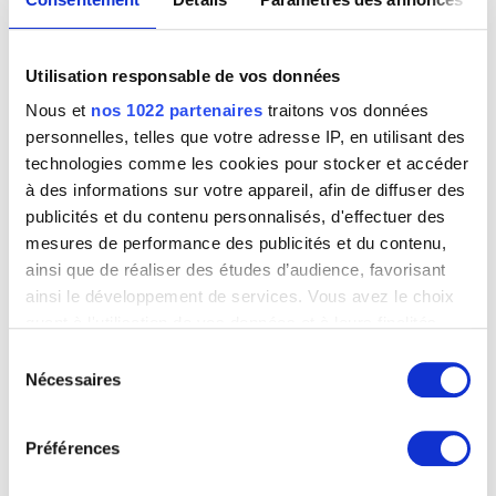
Utilisation responsable de vos données
Nous et
nos 1022 partenaires
traitons vos données
personnelles, telles que votre adresse IP, en utilisant des
technologies comme les cookies pour stocker et accéder
à des informations sur votre appareil, afin de diffuser des
publicités et du contenu personnalisés, d'effectuer des
mesures de performance des publicités et du contenu,
ainsi que de réaliser des études d’audience, favorisant
ainsi le développement de services. Vous avez le choix
Jeune fille à la toilette
quant à l'utilisation de vos données et à leurs finalités.
George Morren
Vous pouvez modifier ou retirer votre consentement à
Sélection
tout moment en consultant la Déclaration relative aux
Nécessaires
du
cookies ou en cliquant sur l'icône de confidentialité.
consentement
Préférences
Si vous le permettez, nous aimerions également :
Collecter des informations sur votre localisation