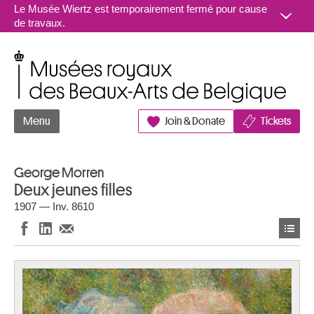
Aller au contenu
Le Musée Wiertz est temporairement fermé pour cause
de travaux.
Musées royaux des Beaux-Arts de Belgique
Menu
Join & Donate
Tickets
George Morren
Deux jeunes filles
1907 — Inv. 8610