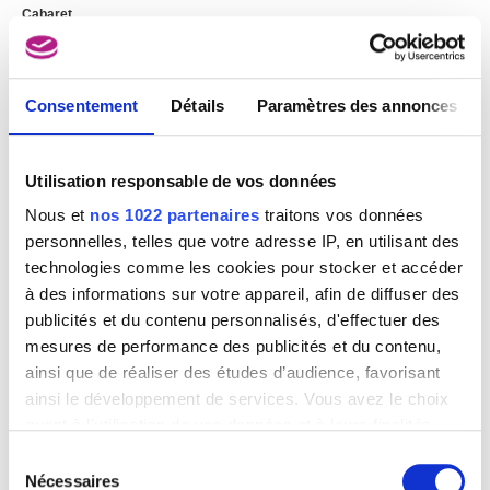
Cabaret
Pieter de Bloot
Consentement
Détails
Paramètres des annonces
Utilisation responsable de vos données
Nous et
nos 1022 partenaires
traitons vos données
personnelles, telles que votre adresse IP, en utilisant des
technologies comme les cookies pour stocker et accéder
à des informations sur votre appareil, afin de diffuser des
publicités et du contenu personnalisés, d'effectuer des
mesures de performance des publicités et du contenu,
ainsi que de réaliser des études d’audience, favorisant
ainsi le développement de services. Vous avez le choix
quant à l'utilisation de vos données et à leurs finalités.
Vous pouvez modifier ou retirer votre consentement à
Sélection
tout moment en consultant la Déclaration relative aux
Nécessaires
du