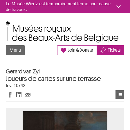
Aller au contenu
Le Musée Wiertz est temporairement fermé pour cause
de travaux.
Musées royaux des Beaux-Arts de Belgique
Menu
Join & Donate
Tickets
Gerard van Zyl
Joueurs de cartes sur une terrasse
Inv. 10742