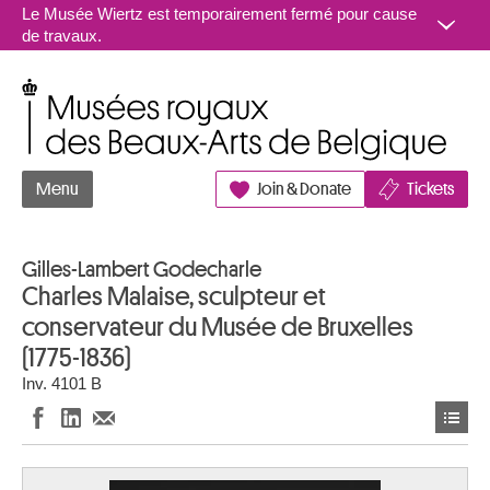
Aller au contenu
Le Musée Wiertz est temporairement fermé pour cause
de travaux.
Musées royaux des Beaux-Arts de Belgique
Menu
Join & Donate
Tickets
Gilles-Lambert Godecharle
Charles Malaise, sculpteur et
conservateur du Musée de Bruxelles
(1775-1836)
Inv. 4101 B