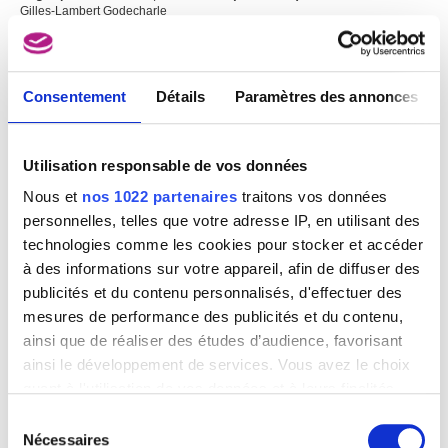
Gilles-Lambert Godecharle
Consentement
Détails
Paramètres des annonces
Utilisation responsable de vos données
Nous et
nos 1022 partenaires
traitons vos données
personnelles, telles que votre adresse IP, en utilisant des
technologies comme les cookies pour stocker et accéder
à des informations sur votre appareil, afin de diffuser des
publicités et du contenu personnalisés, d'effectuer des
mesures de performance des publicités et du contenu,
ainsi que de réaliser des études d’audience, favorisant
ainsi le développement de services. Vous avez le choix
quant à l'utilisation de vos données et à leurs finalités.
Vous pouvez modifier ou retirer votre consentement à
Sélection
tout moment en consultant la Déclaration relative aux
Nécessaires
du