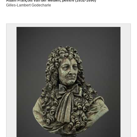
Adam François van der Meulen, peintre (1632-1690)
Gilles-Lambert Godecharle