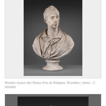
Musées royaux des Beaux-Arts de Belgique, Bruxelles / photo : C.
Verhelst