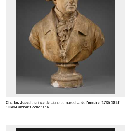
Charles-Joseph, prince de Ligne et maréchal de l'empire (1735-1814)
Gilles-Lambert Godecharle