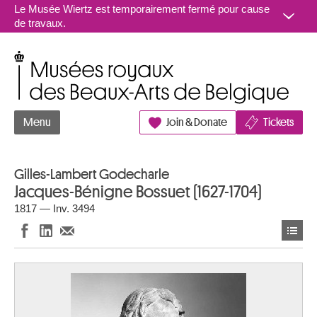
Aller au contenu
Le Musée Wiertz est temporairement fermé pour cause
de travaux.
Musées royaux des Beaux-Arts de Belgique
Menu
Join & Donate
Tickets
Gilles-Lambert Godecharle
Jacques-Bénigne Bossuet (1627-1704)
1817 — Inv. 3494