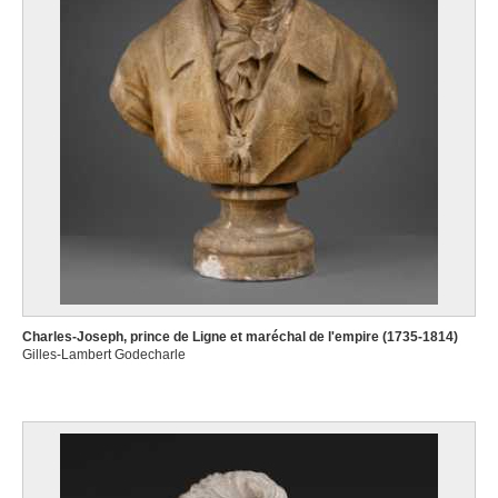
Charles-Joseph, prince de Ligne et maréchal de l'empire (1735-1814)
Gilles-Lambert Godecharle