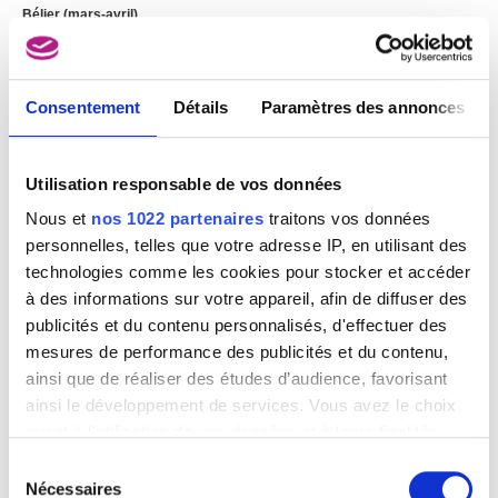
Bélier (mars-avril)
Gilles-Lambert Godecharle
Consentement
Détails
Paramètres des annonces
Utilisation responsable de vos données
Nous et
nos 1022 partenaires
traitons vos données
personnelles, telles que votre adresse IP, en utilisant des
technologies comme les cookies pour stocker et accéder
à des informations sur votre appareil, afin de diffuser des
publicités et du contenu personnalisés, d'effectuer des
mesures de performance des publicités et du contenu,
ainsi que de réaliser des études d’audience, favorisant
ainsi le développement de services. Vous avez le choix
quant à l'utilisation de vos données et à leurs finalités.
Vous pouvez modifier ou retirer votre consentement à
Sélection
tout moment en consultant la Déclaration relative aux
Nécessaires
du