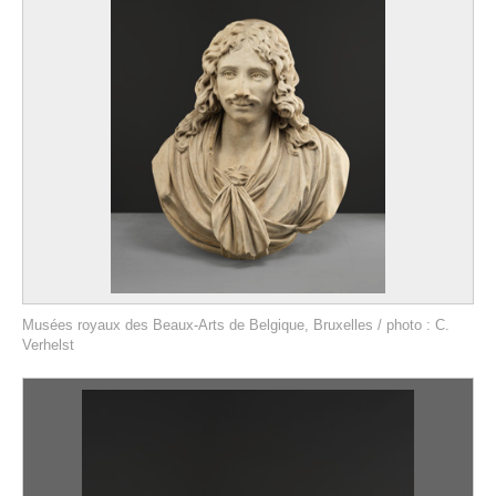
Musées royaux des Beaux-Arts de Belgique, Bruxelles / photo : C.
Verhelst