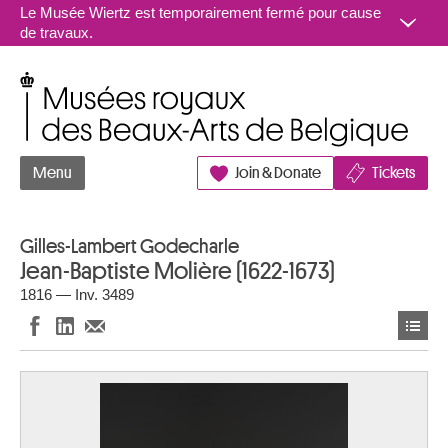
Aller au contenu
Le Musée Wiertz est temporairement fermé pour cause
de travaux.
Musées royaux des Beaux-Arts de Belgique
Menu
Join & Donate
Tickets
Gilles-Lambert Godecharle
Jean-Baptiste Molière (1622-1673)
1816 — Inv. 3489