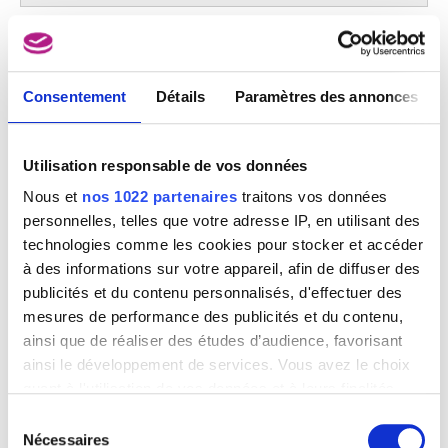
Angélique d'Hannetaire, comédienne (1749-1822)
Gilles-Lambert Godecharle
Consentement
Détails
Paramètres des annonces
Utilisation responsable de vos données
Nous et
nos 1022 partenaires
traitons vos données
personnelles, telles que votre adresse IP, en utilisant des
technologies comme les cookies pour stocker et accéder
à des informations sur votre appareil, afin de diffuser des
publicités et du contenu personnalisés, d'effectuer des
mesures de performance des publicités et du contenu,
ainsi que de réaliser des études d’audience, favorisant
ainsi le développement de services. Vous avez le choix
quant à l'utilisation de vos données et à leurs finalités.
Vous pouvez modifier ou retirer votre consentement à
Sélection
tout moment en consultant la Déclaration relative aux
Nécessaires
du