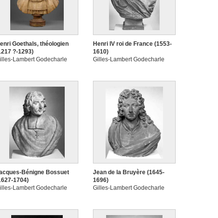
enri Goethals, théologien
Henri IV roi de France (1553-
1217 ?-1293)
1610)
illes-Lambert Godecharle
Gilles-Lambert Godecharle
acques-Bénigne Bossuet
Jean de la Bruyère (1645-
1627-1704)
1696)
illes-Lambert Godecharle
Gilles-Lambert Godecharle