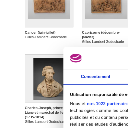
Cancer (juin-juillet)
Capricorne (décembre-
Gilles-Lambert Godecharle
janvier)
Gilles-Lambert Godecharle
Consentement
Utilisation responsable de 
Nous et
nos 1022 partenair
Charles-Joseph, prince de
Charles-Joseph, prince de
technologies comme les cooki
Ligne et maréchal de l'empire
Ligne et maréchal de l'empi
publicités et du contenu per
(1735-1814)
(1735-1814)
Gilles-Lambert Godecharle
Gilles-Lambert Godecharle
réaliser des études d’audienc