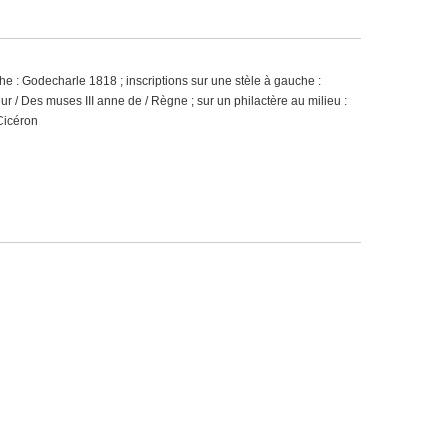
he : Godecharle 1818 ; inscriptions sur une stèle à gauche :
eur / Des muses III anne de / Règne ; sur un philactère au milieu :
 Cicéron