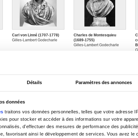
Carl von Linné (1707-1778)
Charles de Montesquieu
C
Gilles-Lambert Godecharle
(1689-1755)
c
Gilles-Lambert Godecharle
B
G
Détails
Paramètres des annonces
vos données
es
traitons vos données personnelles, telles que votre adresse IP,
Charles-Joseph, prince de
Christoph-Martin Wieland
C
es pour stocker et accéder à des informations sur votre appareil
re
Ligne et maréchal de l'empire
(1733-1813)
G
sonnalisés, d'effectuer des mesures de performance des publicité
(1735-1814)
Gilles-Lambert Godecharle
Gilles-Lambert Godecharle
e, favorisant ainsi le développement de services. Vous avez le ch