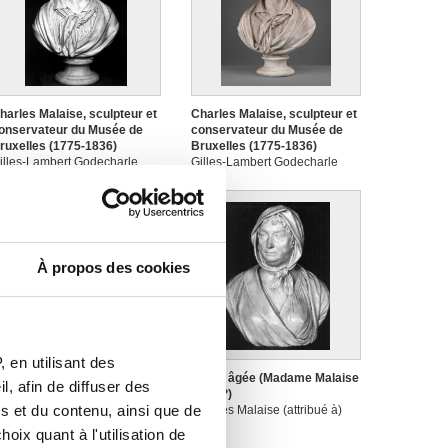
harles Malaise, sculpteur et
Charles Malaise, sculpteur et
onservateur du Musée de
conservateur du Musée de
ruxelles (1775-1836)
Bruxelles (1775-1836)
illes-Lambert Godecharle
Gilles-Lambert Godecharle
À propos des cookies
 en utilisant des
icéron (106-43)
Dame âgée (Madame Malaise
, afin de diffuser des
illes-Lambert Godecharle
mère?)
s et du contenu, ainsi que de
Charles Malaise (attribué à)
oix quant à l'utilisation de