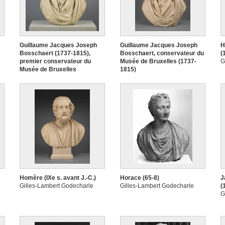
Guillaume Jacques Joseph
Guillaume Jacques Joseph
H
Bosschaert (1737-1815),
Bosschaert, conservateur du
(
premier conservateur du
Musée de Bruxelles (1737-
G
Musée de Bruxelles
1815)
Pierre Puyenbroeck
Gilles-Lambert Godecharle
Homère (IXe s. avant J.-C.)
Horace (65-8)
J
Gilles-Lambert Godecharle
Gilles-Lambert Godecharle
(
G