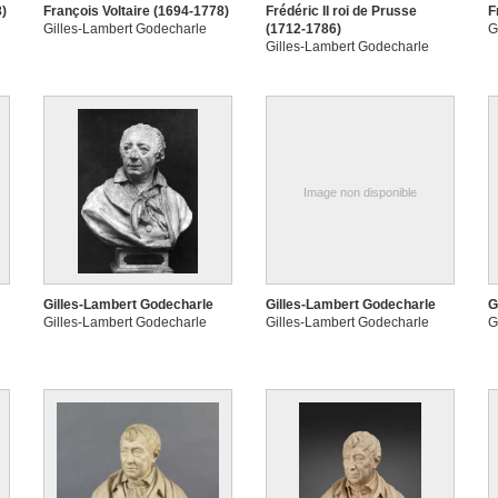
8)
François Voltaire (1694-1778)
Frédéric II roi de Prusse
F
Gilles-Lambert Godecharle
(1712-1786)
G
Gilles-Lambert Godecharle
Image non disponible
Gilles-Lambert Godecharle
Gilles-Lambert Godecharle
G
Gilles-Lambert Godecharle
Gilles-Lambert Godecharle
G