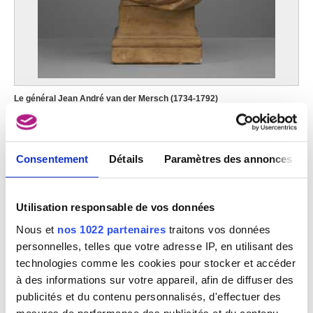
Le général Jean André van der Mersch (1734-1792)
Guillaume Egide van Buscom
Consentement
Détails
Paramètres des annonces
Image non disponible
Utilisation responsable de vos données
Le général Jean André van der Mersch (1734-1792)
Guillaume Egide van Buscom
Nous et
nos 1022 partenaires
traitons vos données
personnelles, telles que votre adresse IP, en utilisant des
technologies comme les cookies pour stocker et accéder
à des informations sur votre appareil, afin de diffuser des
publicités et du contenu personnalisés, d'effectuer des