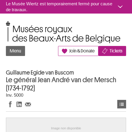
Aller au contenu
Le Musée Wiertz est temporairement fermé pour cause
de travaux.
Musées royaux des Beaux-Arts de Belgique
Menu
Join & Donate
Tickets
Guillaume Egide van Buscom
Le général Jean André van der Mersch
(1734-1792)
Inv. 5000
Image non disponible