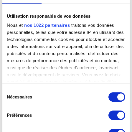
Utilisation responsable de vos données
Nous et
nos 1022 partenaires
traitons vos données
personnelles, telles que votre adresse IP, en utilisant des
technologies comme les cookies pour stocker et accéder
à des informations sur votre appareil, afin de diffuser des
publicités et du contenu personnalisés, d'effectuer des
mesures de performance des publicités et du contenu,
ainsi que de réaliser des études d’audience, favorisant
ainsi le développement de services. Vous avez le choix
quant à l'utilisation de vos données et à leurs finalités.
Vous pouvez modifier ou retirer votre consentement à
Sélection
Charles van der Stappen, sculpteur
tout moment en consultant la Déclaration relative aux
Nécessaires
du
Guillaume Van Strydonck
cookies ou en cliquant sur l'icône de confidentialité.
consentement
Préférences
Si vous le permettez, nous aimerions également :
Collecter des informations sur votre localisation
Image non disponible
géographique qui peuvent être précises à plusieurs