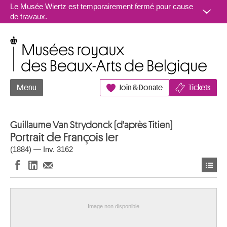
Aller au contenu
Le Musée Wiertz est temporairement fermé pour cause
de travaux.
Musées royaux des Beaux-Arts de Belgique
Menu
Join & Donate
Tickets
Guillaume Van Strydonck (d'après Titien)
Portrait de François Ier
(1884) — Inv. 3162
Image non disponible