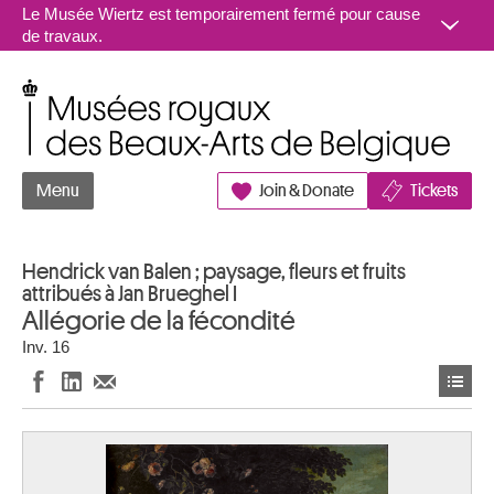
Aller au contenu
Le Musée Wiertz est temporairement fermé pour cause
de travaux.
Musées royaux des Beaux-Arts de Belgique
Menu
Join & Donate
Tickets
Hendrick van Balen ; paysage, fleurs et fruits
attribués à Jan Brueghel I
Allégorie de la fécondité
Inv. 16