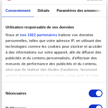
Consentement
Détails
Paramètres des annonces
Paysage
Utilisation responsable de vos données
Jan I Brueghel (suiveur de)
Nous et
nos 1022 partenaires
traitons vos données
personnelles, telles que votre adresse IP, en utilisant des
technologies comme les cookies pour stocker et accéder
à des informations sur votre appareil, afin de diffuser des
publicités et du contenu personnalisés, d'effectuer des
mesures de performance des publicités et du contenu,
ainsi que de réaliser des études d’audience, favorisant
ainsi le développement de services. Vous avez le choix
quant à l'utilisation de vos données et à leurs finalités.
Vous pouvez modifier ou retirer votre consentement à
Sélection
tout moment en consultant la Déclaration relative aux
Nécessaires
du
cookies ou en cliquant sur l'icône de confidentialité.
consentement