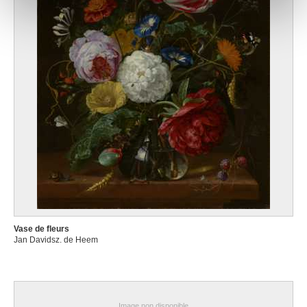
notre site avec nos partenaires de médias sociaux, de
publicité et d'analyse, qui peuvent combiner celles-ci
avec d'autres informations que vous leur avez fournies
ou qu'ils ont collectées lors de votre utilisation de leurs
services.
Vase de fleurs
Jan Davidsz. de Heem
Image non disponible