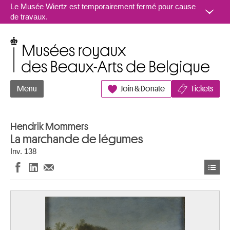
Aller au contenu
Le Musée Wiertz est temporairement fermé pour cause
de travaux.
Musées royaux des Beaux-Arts de Belgique
Menu
Join & Donate
Tickets
Hendrik Mommers
La marchande de légumes
Inv. 138