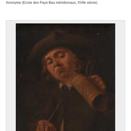
Anonyme (Ecole des Pays-Bas méridionaux, XVIIe siècle)