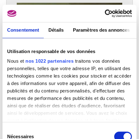
Consentement
Détails
Paramètres des annonces
Utilisation responsable de vos données
Nous et
nos 1022 partenaires
traitons vos données
personnelles, telles que votre adresse IP, en utilisant des
technologies comme les cookies pour stocker et accéder
à des informations sur votre appareil, afin de diffuser des
publicités et du contenu personnalisés, d'effectuer des
Rixe de mendiants
M.D. Hout
mesures de performance des publicités et du contenu,
ainsi que de réaliser des études d’audience, favorisant
ainsi le développement de services. Vous avez le choix
quant à l'utilisation de vos données et à leurs finalités.
Vous pouvez modifier ou retirer votre consentement à
Sélection
tout moment en consultant la Déclaration relative aux
Nécessaires
du