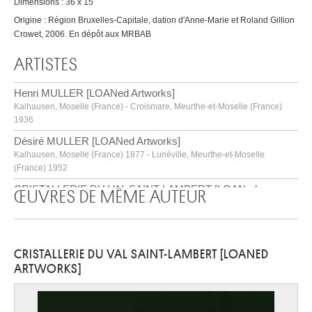
Dimensions : 36 x 15
Origine : Région Bruxelles-Capitale, dation d'Anne-Marie et Roland Gillion
Crowet, 2006. En dépôt aux MRBAB
ARTISTES
Henri MULLER [LOANed Artworks]
Kalhausen, Moselle (France) - Croismare, Meurthe-et-Moselle (France)
1936
Désiré MULLER [LOANed Artworks]
Kalhausen, Moselle (France) 1877 - Lunéville, Meurthe-et-Moselle
(France) 1952
CRISTALLERIE DU VAL SAINT-LAMBERT [LOANed
ŒUVRES DE MÊME AUTEUR
Artworks]
Seraing 1826
CRISTALLERIE DU VAL SAINT-LAMBERT [LOANED
ARTWORKS]