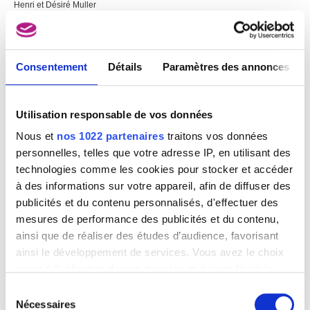
Henri et Désiré Muller
Consentement
Détails
Paramètres des annonces
Utilisation responsable de vos données
Nous et
nos 1022 partenaires
traitons vos données
personnelles, telles que votre adresse IP, en utilisant des
technologies comme les cookies pour stocker et accéder
à des informations sur votre appareil, afin de diffuser des
publicités et du contenu personnalisés, d'effectuer des
mesures de performance des publicités et du contenu,
ainsi que de réaliser des études d’audience, favorisant
ainsi le développement de services. Vous avez le choix
quant à l'utilisation de vos données et à leurs finalités.
Vous pouvez modifier ou retirer votre consentement à
Sélection
tout moment en consultant la Déclaration relative aux
Nécessaires
du