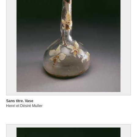
Sans titre. Vase
Henri et Désiré Muller