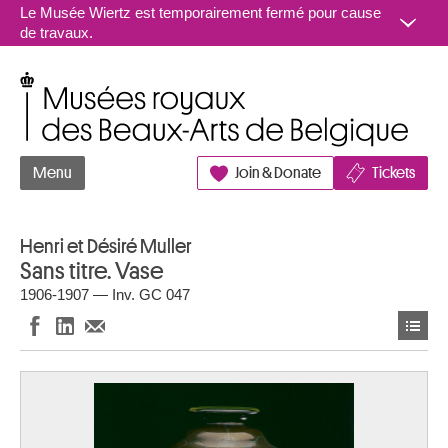
Aller au contenu
Le Musée Wiertz est temporairement fermé pour cause
de travaux.
Musées royaux des Beaux-Arts de Belgique
Menu
Join & Donate
Tickets
Henri et Désiré Muller
Sans titre. Vase
1906-1907 — Inv. GC 047