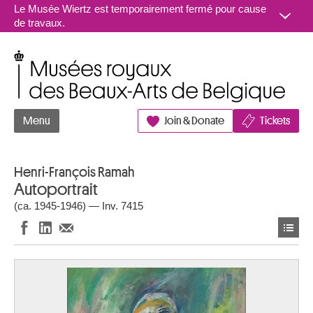
Aller au contenu
Le Musée Wiertz est temporairement fermé pour cause
de travaux.
Musées royaux des Beaux-Arts de Belgique
Menu
Join & Donate
Tickets
Henri-François Ramah
Autoportrait
(ca. 1945-1946) — Inv. 7415