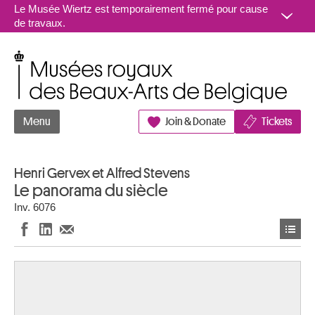
Aller au contenu
Le Musée Wiertz est temporairement fermé pour cause
de travaux.
Musées royaux des Beaux-Arts de Belgique
Menu
Join & Donate
Tickets
Henri Gervex et Alfred Stevens
Le panorama du siècle
Inv. 6076