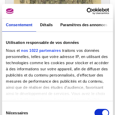
Consentement
Détails
Paramètres des annonces
Dessin préparatoire au 'Panorama du siècle', 'Généraux et hommes
politiques de la guerre Franco-Prussienne et de la Commune. Groupe
avec Gambetta'
Utilisation responsable de vos données
Alfred Stevens
Nous et
nos 1022 partenaires
traitons vos données
personnelles, telles que votre adresse IP, en utilisant des
technologies comme les cookies pour stocker et accéder
à des informations sur votre appareil, afin de diffuser des
publicités et du contenu personnalisés, d'effectuer des
mesures de performance des publicités et du contenu,
ainsi que de réaliser des études d’audience, favorisant
ainsi le développement de services. Vous avez le choix
quant à l'utilisation de vos données et à leurs finalités.
Vous pouvez modifier ou retirer votre consentement à
Sélection
tout moment en consultant la Déclaration relative aux
Nécessaires
du