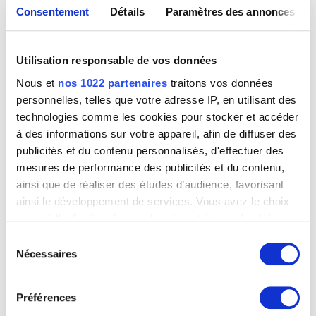
Consentement
Détails
Paramètres des annonces
Lunettes noires
Utilisation responsable de vos données
Henri Heerbrant
Nous et
nos 1022 partenaires
traitons vos données
personnelles, telles que votre adresse IP, en utilisant des
technologies comme les cookies pour stocker et accéder
à des informations sur votre appareil, afin de diffuser des
publicités et du contenu personnalisés, d'effectuer des
mesures de performance des publicités et du contenu,
ainsi que de réaliser des études d’audience, favorisant
ainsi le développement de services. Vous avez le choix
quant à l'utilisation de vos données et à leurs finalités.
Vous pouvez modifier ou retirer votre consentement à
Sélection
tout moment en consultant la Déclaration relative aux
Nécessaires
du
cookies ou en cliquant sur l'icône de confidentialité.
consentement
Préférences
Si vous le permettez, nous aimerions également :