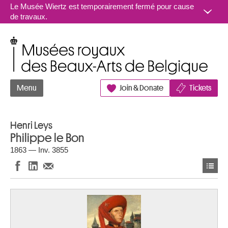
Aller au contenu
Le Musée Wiertz est temporairement fermé pour cause
de travaux.
Musées royaux des Beaux-Arts de Belgique
Menu
Join & Donate
Tickets
Henri Leys
Philippe le Bon
1863 — Inv. 3855