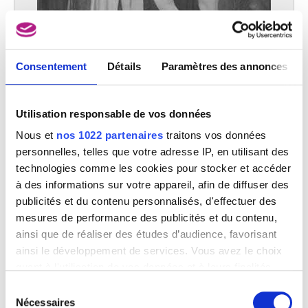
Consentement
Détails
Paramètres des annonces
Utilisation responsable de vos données
La proclamation des Edits de Charles-Quint à Anvers
Nous et
nos 1022 partenaires
traitons vos données
Henri Leys
personnelles, telles que votre adresse IP, en utilisant des
technologies comme les cookies pour stocker et accéder
à des informations sur votre appareil, afin de diffuser des
publicités et du contenu personnalisés, d'effectuer des
mesures de performance des publicités et du contenu,
ainsi que de réaliser des études d’audience, favorisant
ainsi le développement de services. Vous avez le choix
quant à l'utilisation de vos données et à leurs finalités.
Vous pouvez modifier ou retirer votre consentement à
Sélection
tout moment en consultant la Déclaration relative aux
Nécessaires
du