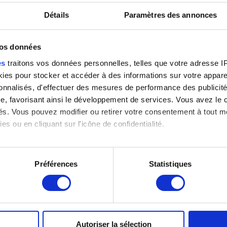
Détails
Paramètres des annonces
vos données
es
traitons vos données personnelles, telles que votre adresse IP,
 : IRPA, Bruxelles
es pour stocker et accéder à des informations sur votre appareil
sonnalisés, d'effectuer des mesures de performance des publicité
e, favorisant ainsi le développement de services. Vous avez le ch
ités. Vous pouvez modifier ou retirer votre consentement à tout 
es ou en cliquant sur l'icône de confidentialité.
imerions également :
tions sur votre localisation géographique qui peuvent être précis
Préférences
Statistiques
eil en l'analysant activement pour en relever les caractéristique
aitement de vos données personnelles et définir vos préférences
er ou retirer votre consentement à tout moment à partir de la dé
Autoriser la sélection