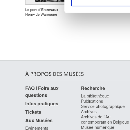
Les cookies nous permettent d
sociaux et d'analyser notre t
Le pont d'Entrevaux
Henry de Waroquier
partenaires de médias sociaux
vous leur avez fournies ou qu'
À PROPOS DES MUSÉES
FAQ I Foire aux
Recherche
questions
La bibliothèque
Publications
Infos pratiques
Service photographique
Tickets
Archives
Archives de l'Art
Aux Musées
contemporain en Belgique
Musée numérique
Événements