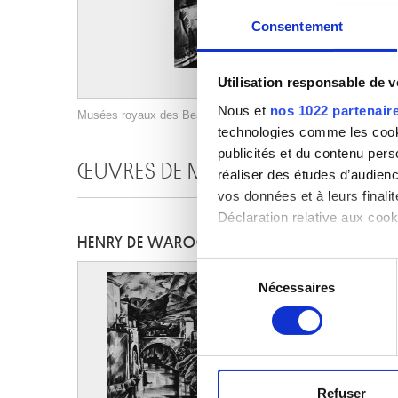
Consentement
Utilisation responsable de 
Nous et
nos 1022 partenair
Musées royaux des Beaux-Arts de Belgique, Bruxelles / photo
technologies comme les cooki
publicités et du contenu per
ŒUVRES DE MÊME AUTEUR
réaliser des études d’audienc
vos données et à leurs final
Déclaration relative aux cooki
HENRY DE WAROQUIER
Si vous le permettez, nous a
Sélection
Collecter des informa
Nécessaires
du
Identifier votre appar
consentement
digitales).
Pour en savoir plus sur le tr
Détails »
. Vous pouvez modifi
Refuser