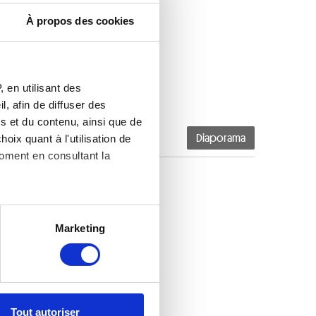
À propos des cookies
 en utilisant des
, afin de diffuser des
s et du contenu, ainsi que de
oix quant à l'utilisation de
Diaporama
moment en consultant la
es à plusieurs mètres près
Marketing
s spécifiques (empreintes
, reportez-vous à la
section «
claration sur les cookies.
Tout autoriser