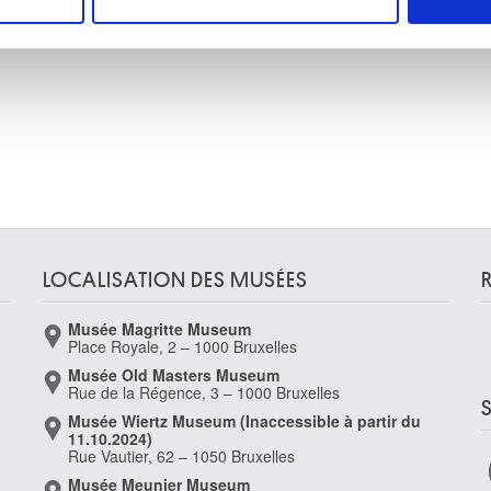
e personnaliser le contenu et les annonces, d'offrir des fonctio
rafic. Nous partageons également des informations sur l'utilisati
, de publicité et d'analyse, qui peuvent combiner celles-ci avec
ils ont collectées lors de votre utilisation de leurs services.
LOCALISATION DES MUSÉES
Musée Magritte Museum
Place Royale, 2 – 1000 Bruxelles
Musée Old Masters Museum
Rue de la Régence, 3 – 1000 Bruxelles
Musée Wiertz Museum (Inaccessible à partir du
11.10.2024)
Rue Vautier, 62 – 1050 Bruxelles
Musée Meunier Museum