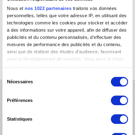
Nous et
nos 1022 partenaires
traitons vos données
personnelles, telles que votre adresse IP, en utilisant des
technologies comme les cookies pour stocker et accéder
à des informations sur votre appareil, afin de diffuser des
Le paysagiste
publicités et du contenu personnalisés, d'effectuer des
Henry Ottmann
mesures de performance des publicités et du contenu,
ainsi que de réaliser des études d’audience, favorisant
ainsi le développement de services. Vous avez le choix
quant à l'utilisation de vos données et à leurs finalités.
Vous pouvez modifier ou retirer votre consentement à
Sélection
tout moment en consultant la Déclaration relative aux
Nécessaires
du
cookies ou en cliquant sur l'icône de confidentialité.
consentement
À PROPOS DES MUSÉES
Préférences
Si vous le permettez, nous aimerions également :
FAQ I Foire aux questions
Recherche
Collecter des informations sur votre localisation
géographique qui peuvent être précises à plusieurs
La bibliothèque
Infos pratiques
Statistiques
Publications
mètres près
Tickets
Service photographique
Identifier votre appareil en l'analysant activement
Archives
Aux Musées
pour en relever les caractéristiques spécifiques