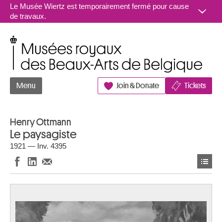
Aller au contenu
Le Musée Wiertz est temporairement fermé pour cause
de travaux.
Musées royaux des Beaux-Arts de Belgique
Menu
Join & Donate
Tickets
Henry Ottmann
Le paysagiste
1921 — Inv. 4395