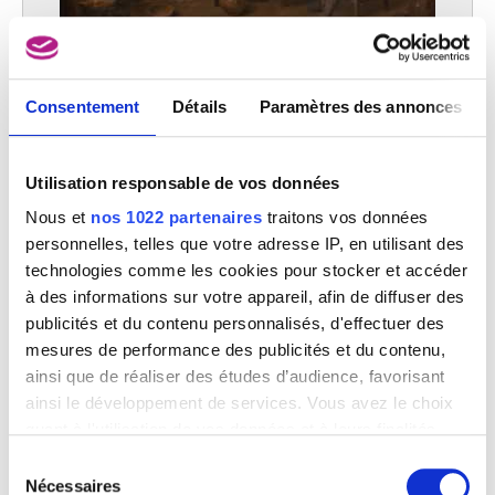
Cabaret
Consentement
Détails
Paramètres des annonces
Pieter de Bloot
Utilisation responsable de vos données
Nous et
nos 1022 partenaires
traitons vos données
personnelles, telles que votre adresse IP, en utilisant des
technologies comme les cookies pour stocker et accéder
à des informations sur votre appareil, afin de diffuser des
publicités et du contenu personnalisés, d'effectuer des
mesures de performance des publicités et du contenu,
ainsi que de réaliser des études d’audience, favorisant
ainsi le développement de services. Vous avez le choix
quant à l'utilisation de vos données et à leurs finalités.
Vous pouvez modifier ou retirer votre consentement à
Sélection
tout moment en consultant la Déclaration relative aux
Nécessaires
du