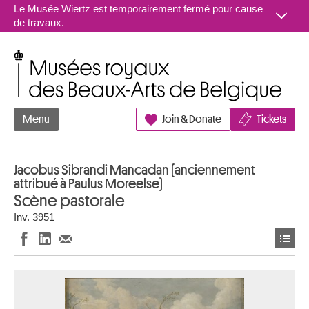
Aller au contenu
Le Musée Wiertz est temporairement fermé pour cause
de travaux.
Musées royaux des Beaux-Arts de Belgique
Menu
Join & Donate
Tickets
Jacobus Sibrandi Mancadan (anciennement
attribué à Paulus Moreelse)
Scène pastorale
Inv. 3951